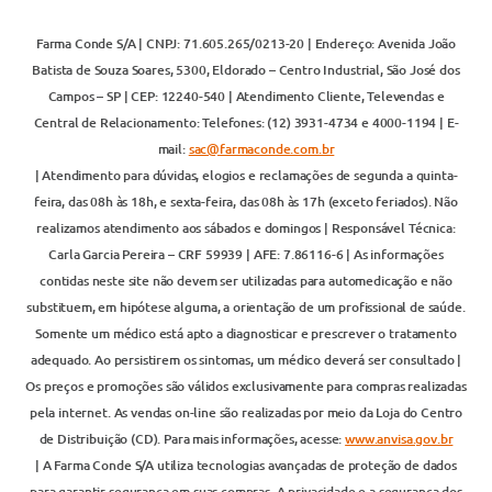
Farma Conde S/A | CNPJ: 71.605.265/0213-20 | Endereço: Avenida João
Batista de Souza Soares, 5300, Eldorado – Centro Industrial, São José dos
Campos – SP | CEP: 12240-540 | Atendimento Cliente, Televendas e
Central de Relacionamento: Telefones: (12) 3931-4734 e 4000-1194 | E-
mail:
sac@farmaconde.com.br
| Atendimento para dúvidas, elogios e reclamações de segunda a quinta-
feira, das 08h às 18h, e sexta-feira, das 08h às 17h (exceto feriados). Não
realizamos atendimento aos sábados e domingos | Responsável Técnica:
Carla Garcia Pereira – CRF 59939 | AFE: 7.86116-6 | As informações
contidas neste site não devem ser utilizadas para automedicação e não
substituem, em hipótese alguma, a orientação de um profissional de saúde.
Somente um médico está apto a diagnosticar e prescrever o tratamento
adequado. Ao persistirem os sintomas, um médico deverá ser consultado |
Os preços e promoções são válidos exclusivamente para compras realizadas
pela internet. As vendas on-line são realizadas por meio da Loja do Centro
de Distribuição (CD). Para mais informações, acesse:
www.anvisa.gov.br
| A Farma Conde S/A utiliza tecnologias avançadas de proteção de dados
para garantir segurança em suas compras. A privacidade e a segurança dos