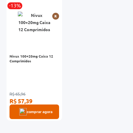
-13%
0mg
R
r
ez
Nivux 100+20mg Caixa 12
Comprimidos
R$ 65,96
R$ 57,39
comprar agora