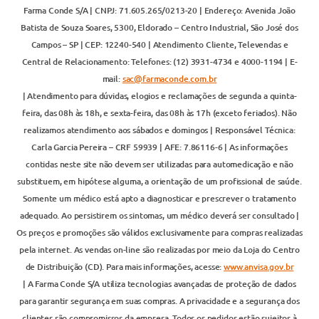
Farma Conde S/A | CNPJ: 71.605.265/0213-20 | Endereço: Avenida João
Batista de Souza Soares, 5300, Eldorado – Centro Industrial, São José dos
Campos – SP | CEP: 12240-540 | Atendimento Cliente, Televendas e
Central de Relacionamento: Telefones: (12) 3931-4734 e 4000-1194 | E-
mail:
sac@farmaconde.com.br
| Atendimento para dúvidas, elogios e reclamações de segunda a quinta-
feira, das 08h às 18h, e sexta-feira, das 08h às 17h (exceto feriados). Não
realizamos atendimento aos sábados e domingos | Responsável Técnica:
Carla Garcia Pereira – CRF 59939 | AFE: 7.86116-6 | As informações
contidas neste site não devem ser utilizadas para automedicação e não
substituem, em hipótese alguma, a orientação de um profissional de saúde.
Somente um médico está apto a diagnosticar e prescrever o tratamento
adequado. Ao persistirem os sintomas, um médico deverá ser consultado |
Os preços e promoções são válidos exclusivamente para compras realizadas
pela internet. As vendas on-line são realizadas por meio da Loja do Centro
de Distribuição (CD). Para mais informações, acesse:
www.anvisa.gov.br
| A Farma Conde S/A utiliza tecnologias avançadas de proteção de dados
para garantir segurança em suas compras. A privacidade e a segurança dos
clientes são compromissos da empresa. Todos os pedidos estão sujeitos à