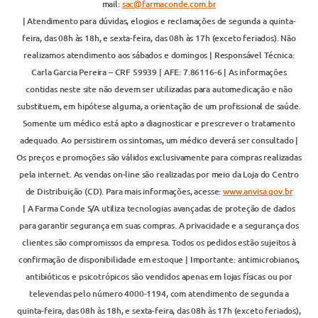
mail:
sac@farmaconde.com.br
| Atendimento para dúvidas, elogios e reclamações de segunda a quinta-
feira, das 08h às 18h, e sexta-feira, das 08h às 17h (exceto feriados). Não
realizamos atendimento aos sábados e domingos | Responsável Técnica:
Carla Garcia Pereira – CRF 59939 | AFE: 7.86116-6 | As informações
contidas neste site não devem ser utilizadas para automedicação e não
substituem, em hipótese alguma, a orientação de um profissional de saúde.
Somente um médico está apto a diagnosticar e prescrever o tratamento
adequado. Ao persistirem os sintomas, um médico deverá ser consultado |
Os preços e promoções são válidos exclusivamente para compras realizadas
pela internet. As vendas on-line são realizadas por meio da Loja do Centro
de Distribuição (CD). Para mais informações, acesse:
www.anvisa.gov.br
| A Farma Conde S/A utiliza tecnologias avançadas de proteção de dados
para garantir segurança em suas compras. A privacidade e a segurança dos
clientes são compromissos da empresa. Todos os pedidos estão sujeitos à
confirmação de disponibilidade em estoque | Importante: antimicrobianos,
antibióticos e psicotrópicos são vendidos apenas em lojas físicas ou por
televendas pelo número 4000-1194, com atendimento de segunda a
quinta-feira, das 08h às 18h, e sexta-feira, das 08h às 17h (exceto feriados),