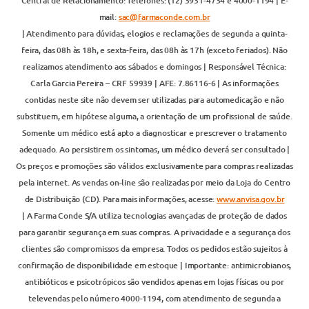
Central de Relacionamento: Telefones: (12) 3931-4734 e 4000-1194 | E-
mail:
sac@farmaconde.com.br
| Atendimento para dúvidas, elogios e reclamações de segunda a quinta-
feira, das 08h às 18h, e sexta-feira, das 08h às 17h (exceto feriados). Não
realizamos atendimento aos sábados e domingos | Responsável Técnica:
Carla Garcia Pereira – CRF 59939 | AFE: 7.86116-6 | As informações
contidas neste site não devem ser utilizadas para automedicação e não
substituem, em hipótese alguma, a orientação de um profissional de saúde.
Somente um médico está apto a diagnosticar e prescrever o tratamento
adequado. Ao persistirem os sintomas, um médico deverá ser consultado |
Os preços e promoções são válidos exclusivamente para compras realizadas
pela internet. As vendas on-line são realizadas por meio da Loja do Centro
de Distribuição (CD). Para mais informações, acesse:
www.anvisa.gov.br
| A Farma Conde S/A utiliza tecnologias avançadas de proteção de dados
para garantir segurança em suas compras. A privacidade e a segurança dos
clientes são compromissos da empresa. Todos os pedidos estão sujeitos à
confirmação de disponibilidade em estoque | Importante: antimicrobianos,
antibióticos e psicotrópicos são vendidos apenas em lojas físicas ou por
televendas pelo número 4000-1194, com atendimento de segunda a