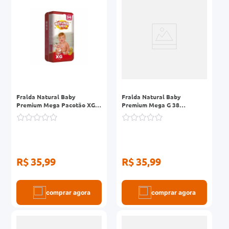
r
0mg
ez
Fralda Natural Baby
Fralda Natural Baby
Premium Mega Pacotão XG
Premium Mega G 38
34 Unidades
Unidades
R$ 35,99
R$ 35,99
comprar agora
comprar agora