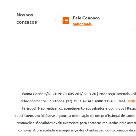
Nossos
Fale Conosco
contatos
Saber mais
Farma Conde S/A | CNPJ: 71.605.265/0213-20 | Endereço: Avenida João
Relacionamento: Telefones: (12) 3931-4734 e 4000-1194 | E-mail:
sac@
feriados). Não realizamos atendimento aos sábados e domingos | Respo
substituem, em hipótese alguma, a orientação de um profissional de saúde
promoções são válidos exclusivamente para compras realizadas pela inter
compras. A privacidade e a segurança dos clientes são compromissos da em