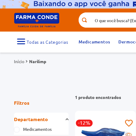
O que você busca? (Ex.: vitamina, fr
Termos mais buscados
1
º
medicamento
Medicamentos
Dermoc
3
º
tadalafila 5mg
Narilimp
5
º
dipirona
7
º
vitamina d
9
º
protetor solar
1
produto
Filtros
Departamento
-12%
Medicamentos