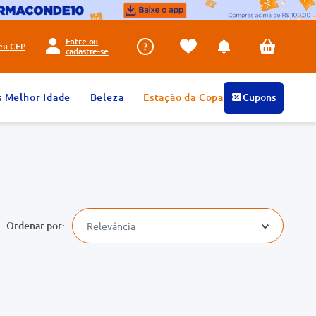
Entre ou
seu
CEP
cadastre-se
s Melhor Idade
Beleza
Estação da Copa
Cupons
Relevância