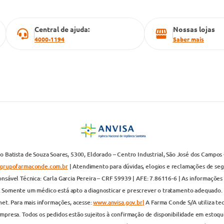
Central de ajuda:
Nossas lojas
4000-1194
Saber mais
 Batista de Souza Soares, 5300, Eldorado – Centro Industrial, São José dos Campos 
grupofarmaconde.com.br
| Atendimento para dúvidas, elogios e reclamações de segun
nsável Técnica: Carla Garcia Pereira – CRF 59939 | AFE: 7.86116-6 | As informações 
. Somente um médico está apto a diagnosticar e prescrever o tratamento adequado. 
net. Para mais informações, acesse:
www.anvisa.gov.br|
A Farma Conde S/A utiliza te
presa. Todos os pedidos estão sujeitos à confirmação de disponibilidade em estoque