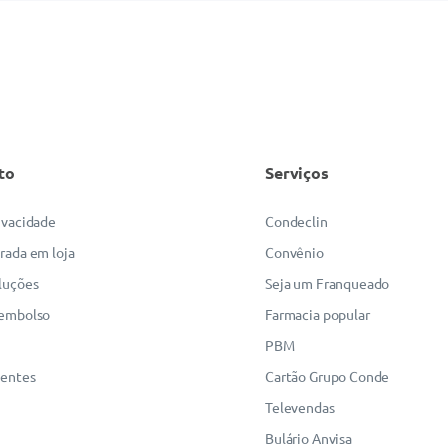
to
Serviços
rivacidade
Condeclin
irada em loja
Convênio
luções
Seja um Franqueado
eembolso
Farmacia popular
PBM
uentes
Cartão Grupo Conde
Televendas
Bulário Anvisa