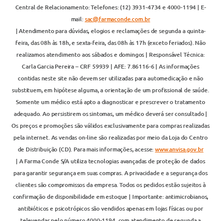
Central de Relacionamento: Telefones: (12) 3931-4734 e 4000-1194 | E-
mail:
sac@farmaconde.com.br
| Atendimento para dúvidas, elogios e reclamações de segunda a quinta-
feira, das 08h às 18h, e sexta-feira, das 08h às 17h (exceto feriados). Não
realizamos atendimento aos sábados e domingos | Responsável Técnica:
Carla Garcia Pereira – CRF 59939 | AFE: 7.86116-6 | As informações
contidas neste site não devem ser utilizadas para automedicação e não
substituem, em hipótese alguma, a orientação de um profissional de saúde.
Somente um médico está apto a diagnosticar e prescrever o tratamento
adequado. Ao persistirem os sintomas, um médico deverá ser consultado |
Os preços e promoções são válidos exclusivamente para compras realizadas
pela internet. As vendas on-line são realizadas por meio da Loja do Centro
de Distribuição (CD). Para mais informações, acesse:
www.anvisa.gov.br
| A Farma Conde S/A utiliza tecnologias avançadas de proteção de dados
para garantir segurança em suas compras. A privacidade e a segurança dos
clientes são compromissos da empresa. Todos os pedidos estão sujeitos à
confirmação de disponibilidade em estoque | Importante: antimicrobianos,
antibióticos e psicotrópicos são vendidos apenas em lojas físicas ou por
televendas pelo número 4000-1194, com atendimento de segunda a