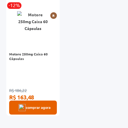
-12%
0mg
R
r
ez
Motore 250mg Caixa 60
Cápsulas
R$ 186,22
R$ 163,48
comprar agora