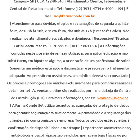
Campos – SP | CEP: 12240-540 | Atendimento Cliente, Televendas e
Central de Relacionamento: Telefones: (12) 3931-4734 e 4000-1194 | E-
mail:
sac@farmaconde.com.br
| Atendimento para dúvidas, elogios e reclamações de segunda a quinta-
feira, das 08h às 18h, e sexta-feira, das 08h às 17h (exceto feriados). Não
realizamos atendimento aos sábados e domingos | Responsável Técnica:
Carla Garcia Pereira – CRF 59939 | AFE: 7.86116-6 | As informações
contidas neste site não devem ser utilizadas para automedicação e não
substituem, em hipótese alguma, a orientação de um profissional de saúde.
Somente um médico está apto a diagnosticar e prescrever o tratamento
adequado. Ao persistirem os sintomas, um médico deverá ser consultado |
Os preços e promoções são válidos exclusivamente para compras realizadas
pela internet. As vendas on-line são realizadas por meio da Loja do Centro
de Distribuição (CD). Para mais informações, acesse:
www.anvisa.gov.br
| A Farma Conde S/A utiliza tecnologias avançadas de proteção de dados
para garantir segurança em suas compras. A privacidade e a segurança dos
clientes são compromissos da empresa. Todos os pedidos estão sujeitos à
confirmação de disponibilidade em estoque | Importante: antimicrobianos,
antibióticos e psicotrópicos são vendidos apenas em lojas físicas ou por