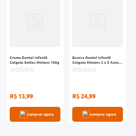
0mg
r
ez
Creme Dental Infantil
Escova Dental Infantil
Colgate Smiles Minions 100g
Colgate Minions 2 a 5 Anos 2
Unidades
R$ 13,99
R$ 24,99
comprar agora
comprar agora