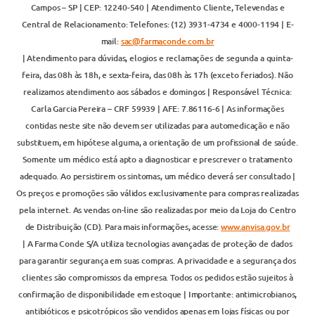
Campos – SP | CEP: 12240-540 | Atendimento Cliente, Televendas e
Central de Relacionamento: Telefones: (12) 3931-4734 e 4000-1194 | E-
mail:
sac@farmaconde.com.br
| Atendimento para dúvidas, elogios e reclamações de segunda a quinta-
feira, das 08h às 18h, e sexta-feira, das 08h às 17h (exceto feriados). Não
realizamos atendimento aos sábados e domingos | Responsável Técnica:
Carla Garcia Pereira – CRF 59939 | AFE: 7.86116-6 | As informações
contidas neste site não devem ser utilizadas para automedicação e não
substituem, em hipótese alguma, a orientação de um profissional de saúde.
Somente um médico está apto a diagnosticar e prescrever o tratamento
adequado. Ao persistirem os sintomas, um médico deverá ser consultado |
Os preços e promoções são válidos exclusivamente para compras realizadas
pela internet. As vendas on-line são realizadas por meio da Loja do Centro
de Distribuição (CD). Para mais informações, acesse:
www.anvisa.gov.br
| A Farma Conde S/A utiliza tecnologias avançadas de proteção de dados
para garantir segurança em suas compras. A privacidade e a segurança dos
clientes são compromissos da empresa. Todos os pedidos estão sujeitos à
confirmação de disponibilidade em estoque | Importante: antimicrobianos,
antibióticos e psicotrópicos são vendidos apenas em lojas físicas ou por