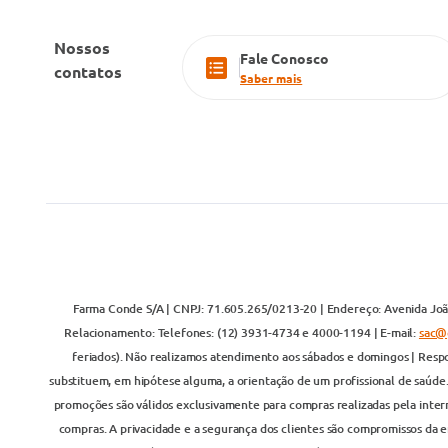
Nossos
Fale Conosco
contatos
Saber mais
Farma Conde S/A | CNPJ: 71.605.265/0213-20 | Endereço: Avenida João
Relacionamento: Telefones: (12) 3931-4734 e 4000-1194 | E-mail:
sac@
feriados). Não realizamos atendimento aos sábados e domingos | Respo
substituem, em hipótese alguma, a orientação de um profissional de saúde
promoções são válidos exclusivamente para compras realizadas pela inter
compras. A privacidade e a segurança dos clientes são compromissos da em