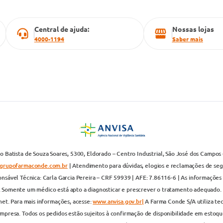
Central de ajuda:
Nossas lojas
4000-1194
Saber mais
 Batista de Souza Soares, 5300, Eldorado – Centro Industrial, São José dos Campos 
grupofarmaconde.com.br
| Atendimento para dúvidas, elogios e reclamações de segun
nsável Técnica: Carla Garcia Pereira – CRF 59939 | AFE: 7.86116-6 | As informações 
. Somente um médico está apto a diagnosticar e prescrever o tratamento adequado. 
net. Para mais informações, acesse:
www.anvisa.gov.br|
A Farma Conde S/A utiliza te
presa. Todos os pedidos estão sujeitos à confirmação de disponibilidade em estoque