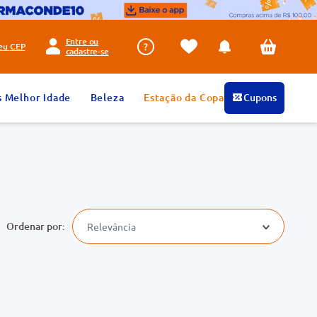
Entre ou
seu
CEP
cadastre-se
s Melhor Idade
Beleza
Estação da Copa
Cupons
Relevância