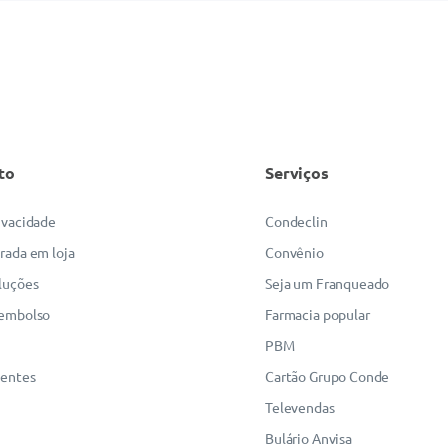
to
Serviços
rivacidade
Condeclin
irada em loja
Convênio
luções
Seja um Franqueado
eembolso
Farmacia popular
PBM
uentes
Cartão Grupo Conde
Televendas
Bulário Anvisa