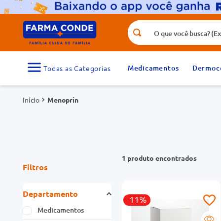
O que você busca? (Ex.: vitamina, fr
Termos mais buscados
1
º
medicamento
Medicamentos
Dermoc
3
º
tadalafila 5mg
Menoprin
5
º
dipirona
7
º
vitamina d
9
º
protetor solar
1
produto
Filtros
Departamento
-11%
Medicamentos