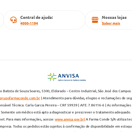
Central de ajuda:
Nossas lojas
4000-1194
Saber mais
 Batista de Souza Soares, 5300, Eldorado – Centro Industrial, São José dos Campos 
grupofarmaconde.com.br
| Atendimento para dúvidas, elogios e reclamações de segun
nsável Técnica: Carla Garcia Pereira – CRF 59939 | AFE: 7.86116-6 | As informações 
. Somente um médico está apto a diagnosticar e prescrever o tratamento adequado. 
net. Para mais informações, acesse:
www.anvisa.gov.br|
A Farma Conde S/A utiliza te
presa. Todos os pedidos estão sujeitos à confirmação de disponibilidade em estoque