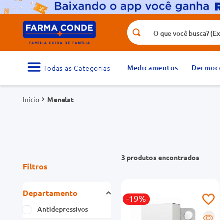
O que você busca? (Ex.: vitamina, fr
Termos mais buscados
1
º
medicamento
Medicamentos
Dermoc
3
º
tadalafila 5mg
Menelat
5
º
dipirona
7
º
vitamina d
9
º
protetor solar
3
produtos
Filtros
Departamento
-19%
Antidepressivos
R