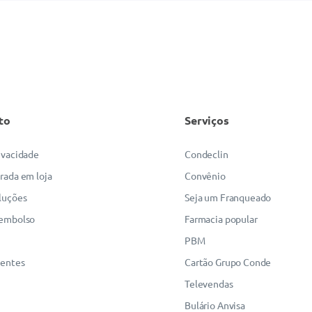
to
Serviços
rivacidade
Condeclin
irada em loja
Convênio
luções
Seja um Franqueado
eembolso
Farmacia popular
PBM
uentes
Cartão Grupo Conde
Televendas
Bulário Anvisa