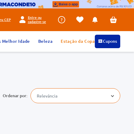
Entre ou
seu
CEP
cadastre-se
s Melhor Idade
Beleza
Estação da Copa
Cupons
Relevância