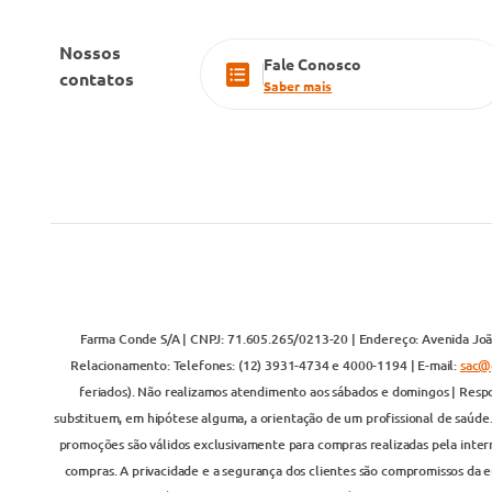
Nossos
Fale Conosco
contatos
Saber mais
Farma Conde S/A | CNPJ: 71.605.265/0213-20 | Endereço: Avenida João
Relacionamento: Telefones: (12) 3931-4734 e 4000-1194 | E-mail:
sac@
feriados). Não realizamos atendimento aos sábados e domingos | Respo
substituem, em hipótese alguma, a orientação de um profissional de saúde
promoções são válidos exclusivamente para compras realizadas pela inter
compras. A privacidade e a segurança dos clientes são compromissos da em