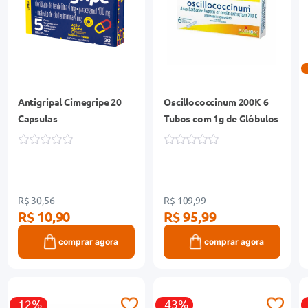
Antigripal Cimegripe 20
Oscillococcinum 200K 6
Capsulas
Tubos com 1g de Glóbulos
R$ 30,56
R$ 109,99
R$ 10,90
R$ 95,99
comprar agora
comprar agora
-12%
-43%