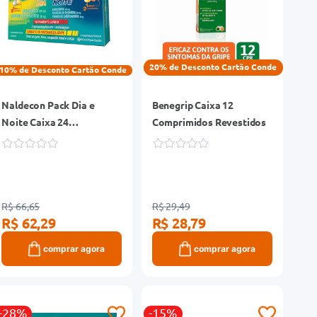
20% de Desconto Cartão Conde
10% de Desconto Cartão Conde
Naldecon Pack Dia e
Benegrip Caixa 12
Noite Caixa 24
Comprimidos Revestidos
Comprimidos
R$ 66,65
R$ 29,49
R$ 62,29
R$ 28,79
comprar agora
comprar agora
-28%
-15%