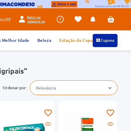
Entre ou
seu
CEP
cadastre-se
s Melhor Idade
Beleza
Estação da Copa
Cupons
igripais
Relevância