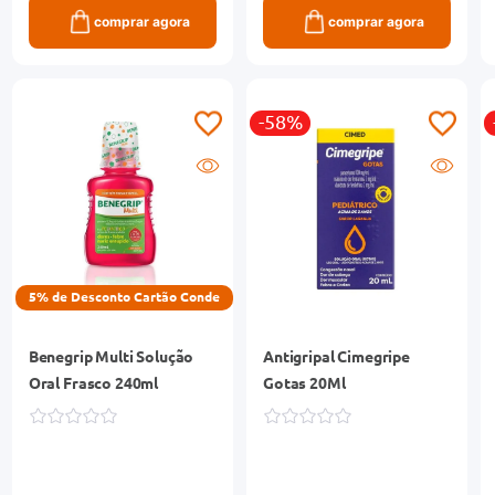
comprar agora
comprar agora
-58%
5% de Desconto Cartão Conde
Benegrip Multi Solução
Antigripal Cimegripe
Oral Frasco 240ml
Gotas 20Ml