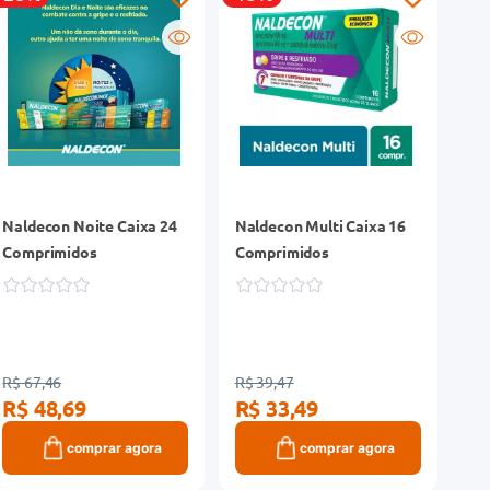
Naldecon Noite Caixa 24
Naldecon Multi Caixa 16
Comprimidos
Comprimidos
R$ 67,46
R$ 39,47
R$ 48,69
R$ 33,49
comprar agora
comprar agora