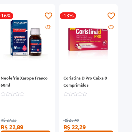
-16%
-13%
Neolefrin Xarope Frasco
Coristina D Pro Caixa 8
60ml
Comprimidos
R$ 27,33
R$ 25,49
R$ 22,89
R$ 22,29