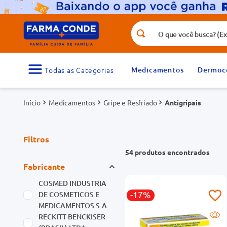
O que você busca? (Ex.: vitamina, fr
Termos mais buscados
1
º
medicamento
Medicamentos
Dermoc
3
º
tadalafila 5mg
Medicamentos
Gripe e Resfriado
5
º
Antigripais
dipirona
7
º
vitamina d
9
º
protetor solar
Filtros
54
produtos
Fabricante
COSMED INDUSTRIA
-17%
DE COSMETICOS E
MEDICAMENTOS S.A.
RECKITT BENCKISER