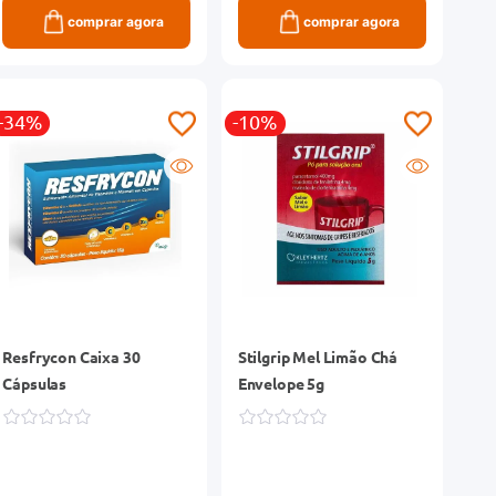
comprar agora
comprar agora
-34%
-10%
Resfrycon Caixa 30
Stilgrip Mel Limão Chá
Cápsulas
Envelope 5g