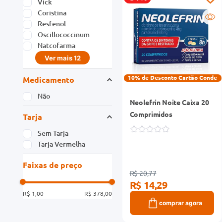
Vick
Coristina
Resfenol
Oscillococcinum
Natcofarma
Ver mais 12
10% de Desconto Cartão Conde
Medicamento
Não
Neolefrin Noite Caixa 20
Comprimidos
Tarja
Sem Tarja
Tarja Vermelha
Faixas de preço
R$ 20,77
R$ 14,29
R$ 1,00
R$ 378,00
comprar agora