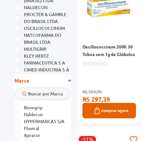
(BRASIL) LTDA
NALDECON
PROCTER & GAMBLE
DO BRASIL LTDA
OSCILLOCOCCINUM
NATCOFARMA DO
BRASIL LTDA
Oscillococcinum 200K 30
MULTIGRIP
Tubos com 1g de Glóbulos
KLEY HERTZ
FARMACEUTICA S.A
CIMED INDUSTRIA S.A
APRACUR
Marca
Ver mais 11
R$ 359,99
R$ 297,39
Benegrip
comprar agora
Naldecon
HYPERMARCAS S/A
Fluviral
Apracur
-31%