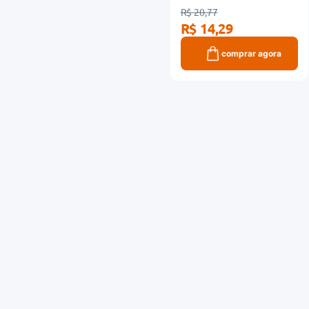
R$ 20,77
R$ 14,29
comprar agora
Cadastre-se em
nossa
Newsletter!