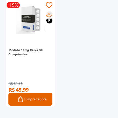
-15%
0mg
R
r
P
ez
Medato 10mg Caixa 30
Comprimidos
R$ 54,36
R$ 45,99
comprar agora