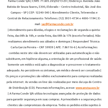
Farma Conde S/A | CNPJ: 71.605.265/0213-20 | Endereço: Avenida João
Batista de Souza Soares, 5300, Eldorado – Centro Industrial, São José dos
Campos – SP | CEP: 12240-540 | Atendimento Cliente, Televendas e
Central de Relacionamento: Telefones: (12) 3931-4734 e 4000-1194 | E-
mail:
sac@farmaconde.com.br
| Atendimento para dúvidas, elogios e reclamações de segunda a quinta-
feira, das 08h às 18h, e sexta-feira, das 08h às 17h (exceto feriados). Não
realizamos atendimento aos sábados e domingos | Responsável Técnica:
Carla Garcia Pereira – CRF 59939 | AFE: 7.86116-6 | As informações
contidas neste site não devem ser utilizadas para automedicação e não
substituem, em hipótese alguma, a orientação de um profissional de saúde.
Somente um médico está apto a diagnosticar e prescrever o tratamento
adequado. Ao persistirem os sintomas, um médico deverá ser consultado |
Os preços e promoções são válidos exclusivamente para compras realizadas
pela internet. As vendas on-line são realizadas por meio da Loja do Centro
de Distribuição (CD). Para mais informações, acesse:
www.anvisa.gov.br
| A Farma Conde S/A utiliza tecnologias avançadas de proteção de dados
para garantir segurança em suas compras. A privacidade e a segurança dos
clientes são compromissos da empresa. Todos os pedidos estão sujeitos à