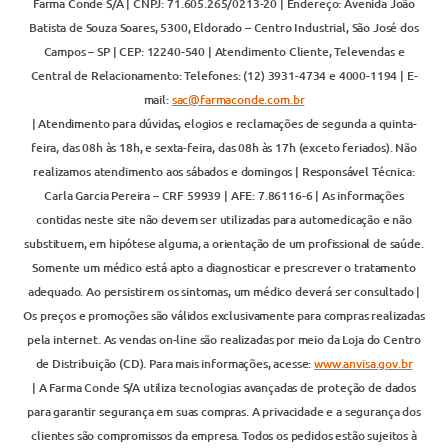
Farma Conde S/A | CNPJ: 71.605.265/0213-20 | Endereço: Avenida João
Batista de Souza Soares, 5300, Eldorado – Centro Industrial, São José dos
Campos – SP | CEP: 12240-540 | Atendimento Cliente, Televendas e
Central de Relacionamento: Telefones: (12) 3931-4734 e 4000-1194 | E-
mail:
sac@farmaconde.com.br
| Atendimento para dúvidas, elogios e reclamações de segunda a quinta-
feira, das 08h às 18h, e sexta-feira, das 08h às 17h (exceto feriados). Não
realizamos atendimento aos sábados e domingos | Responsável Técnica:
Carla Garcia Pereira – CRF 59939 | AFE: 7.86116-6 | As informações
contidas neste site não devem ser utilizadas para automedicação e não
substituem, em hipótese alguma, a orientação de um profissional de saúde.
Somente um médico está apto a diagnosticar e prescrever o tratamento
adequado. Ao persistirem os sintomas, um médico deverá ser consultado |
Os preços e promoções são válidos exclusivamente para compras realizadas
pela internet. As vendas on-line são realizadas por meio da Loja do Centro
de Distribuição (CD). Para mais informações, acesse:
www.anvisa.gov.br
| A Farma Conde S/A utiliza tecnologias avançadas de proteção de dados
para garantir segurança em suas compras. A privacidade e a segurança dos
clientes são compromissos da empresa. Todos os pedidos estão sujeitos à