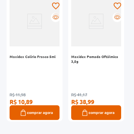
0mg
R
R
r
ez
Maxidex Colírio Frasco 5ml
Maxidex Pomada Oftálmica
3,5g
R$ 11,98
R$ 41,17
R$ 10,89
R$ 38,99
comprar agora
comprar agora