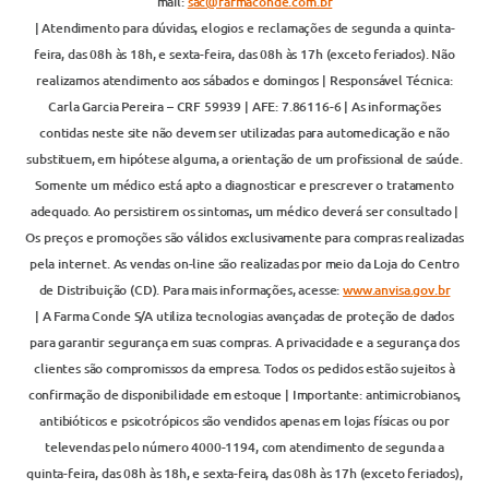
mail:
sac@farmaconde.com.br
| Atendimento para dúvidas, elogios e reclamações de segunda a quinta-
feira, das 08h às 18h, e sexta-feira, das 08h às 17h (exceto feriados). Não
realizamos atendimento aos sábados e domingos | Responsável Técnica:
Carla Garcia Pereira – CRF 59939 | AFE: 7.86116-6 | As informações
contidas neste site não devem ser utilizadas para automedicação e não
substituem, em hipótese alguma, a orientação de um profissional de saúde.
Somente um médico está apto a diagnosticar e prescrever o tratamento
adequado. Ao persistirem os sintomas, um médico deverá ser consultado |
Os preços e promoções são válidos exclusivamente para compras realizadas
pela internet. As vendas on-line são realizadas por meio da Loja do Centro
de Distribuição (CD). Para mais informações, acesse:
www.anvisa.gov.br
| A Farma Conde S/A utiliza tecnologias avançadas de proteção de dados
para garantir segurança em suas compras. A privacidade e a segurança dos
clientes são compromissos da empresa. Todos os pedidos estão sujeitos à
confirmação de disponibilidade em estoque | Importante: antimicrobianos,
antibióticos e psicotrópicos são vendidos apenas em lojas físicas ou por
televendas pelo número 4000-1194, com atendimento de segunda a
quinta-feira, das 08h às 18h, e sexta-feira, das 08h às 17h (exceto feriados),