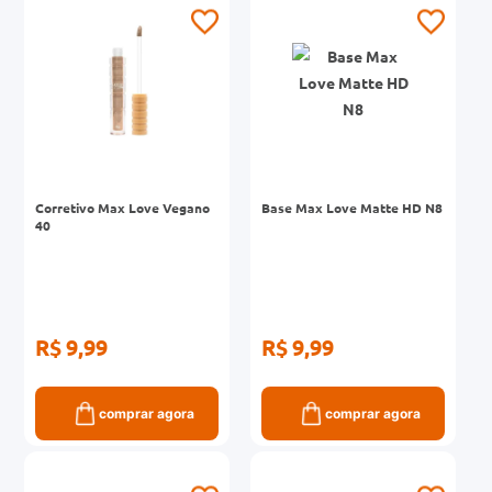
0mg
r
ez
Corretivo Max Love Vegano
Base Max Love Matte HD N8
40
R$ 9,99
R$ 9,99
comprar agora
comprar agora