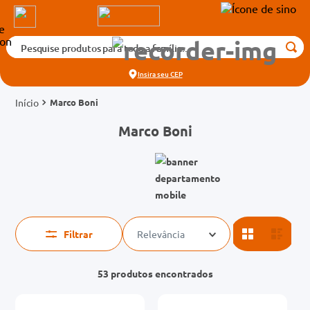
Pesquise produtos para toda a família...
Termos mais buscados
Insira seu
CEP
1
º
medicamento
Marco Boni
2
º
fralda
Marco Boni
3
º
tadalafila 5mg
4
º
rosuvastatina 20mg
5
º
dipirona
6
º
absorvente
7
º
vitamina d
Filtrar
Relevância
8
º
tadalafila 20mg
53
produtos
9
º
protetor solar
10
º
teste gravidez