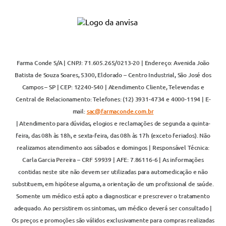
Farma Conde S/A | CNPJ: 71.605.265/0213-20 | Endereço: Avenida João
Batista de Souza Soares, 5300, Eldorado – Centro Industrial, São José dos
Campos – SP | CEP: 12240-540 | Atendimento Cliente, Televendas e
Central de Relacionamento: Telefones: (12) 3931-4734 e 4000-1194 | E-
mail:
sac@farmaconde.com.br
| Atendimento para dúvidas, elogios e reclamações de segunda a quinta-
feira, das 08h às 18h, e sexta-feira, das 08h às 17h (exceto feriados). Não
realizamos atendimento aos sábados e domingos | Responsável Técnica:
Carla Garcia Pereira – CRF 59939 | AFE: 7.86116-6 | As informações
contidas neste site não devem ser utilizadas para automedicação e não
substituem, em hipótese alguma, a orientação de um profissional de saúde.
Somente um médico está apto a diagnosticar e prescrever o tratamento
adequado. Ao persistirem os sintomas, um médico deverá ser consultado |
Os preços e promoções são válidos exclusivamente para compras realizadas