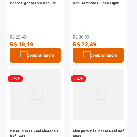
Pente Light Marco Boni Ref
Boni Almofada Linha Light
1215
Ref 7746T
R$ 25,49
R$ 30,99
R$ 18,19
R$ 22,49
comprar agora
comprar agora
-25%
-24%
Pincel Marco Boni Linear N1
Lixa para Pés Marco Boni Ref
Ref 1334
6036