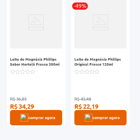
-49%
0mg
r
ez
Leite de Magnésia Phillips
Leite de Magnésia Phillips
Sabor Hortelã Frasco 350ml
Original Frasco 120ml
R$ 36,85
R$ 43,48
R$ 34,29
R$ 22,19
comprar agora
comprar agora