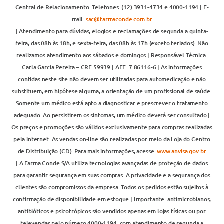
Central de Relacionamento: Telefones: (12) 3931-4734 e 4000-1194 | E-
mail:
sac@farmaconde.com.br
| Atendimento para dúvidas, elogios e reclamações de segunda a quinta-
feira, das 08h às 18h, e sexta-feira, das 08h às 17h (exceto feriados). Não
realizamos atendimento aos sábados e domingos | Responsável Técnica:
Carla Garcia Pereira – CRF 59939 | AFE: 7.86116-6 | As informações
contidas neste site não devem ser utilizadas para automedicação e não
substituem, em hipótese alguma, a orientação de um profissional de saúde.
Somente um médico está apto a diagnosticar e prescrever o tratamento
adequado. Ao persistirem os sintomas, um médico deverá ser consultado |
Os preços e promoções são válidos exclusivamente para compras realizadas
pela internet. As vendas on-line são realizadas por meio da Loja do Centro
de Distribuição (CD). Para mais informações, acesse:
www.anvisa.gov.br
| A Farma Conde S/A utiliza tecnologias avançadas de proteção de dados
para garantir segurança em suas compras. A privacidade e a segurança dos
clientes são compromissos da empresa. Todos os pedidos estão sujeitos à
confirmação de disponibilidade em estoque | Importante: antimicrobianos,
antibióticos e psicotrópicos são vendidos apenas em lojas físicas ou por
televendas pelo número 4000-1194, com atendimento de segunda a