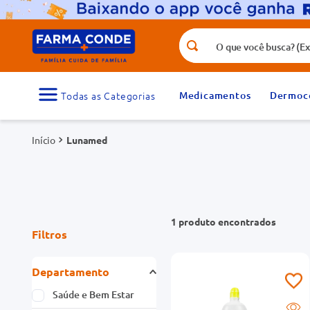
O que você busca? (Ex.: vitamina, fr
Termos mais buscados
1
º
medicamento
Medicamentos
Dermoc
3
º
tadalafila 5mg
Lunamed
5
º
rosuvastatina 20mg
7
º
vitamina d
9
º
protetor solar
1
produto
Filtros
Departamento
Saúde e Bem Estar