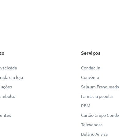
to
Serviços
rivacidade
Condeclin
irada em loja
Convênio
luções
Seja um Franqueado
eembolso
Farmacia popular
PBM
uentes
Cartão Grupo Conde
Televendas
Bulário Anvisa