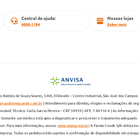
Central de ajuda:
Nossas lojas
4000-1194
Saber mais
 Batista de Souza Soares, 5300, Eldorado – Centro Industrial, São José dos Campos 
grupofarmaconde.com.br
| Atendimento para dúvidas, elogios e reclamações de segun
nsável Técnica: Carla Garcia Pereira – CRF 59939 | AFE: 7.86116-6 | As informações 
. Somente um médico está apto a diagnosticar e prescrever o tratamento adequado. 
net. Para mais informações, acesse:
www.anvisa.gov.br|
A Farma Conde S/A utiliza te
presa. Todos os pedidos estão sujeitos à confirmação de disponibilidade em estoque