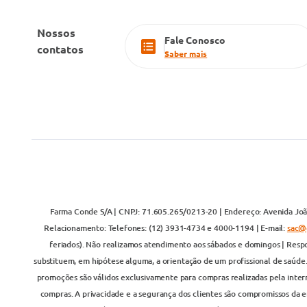
Nossos
Fale Conosco
contatos
Saber mais
Farma Conde S/A | CNPJ: 71.605.265/0213-20 | Endereço: Avenida João
Relacionamento: Telefones: (12) 3931-4734 e 4000-1194 | E-mail:
sac@
feriados). Não realizamos atendimento aos sábados e domingos | Respo
substituem, em hipótese alguma, a orientação de um profissional de saúde
promoções são válidos exclusivamente para compras realizadas pela inter
compras. A privacidade e a segurança dos clientes são compromissos da em