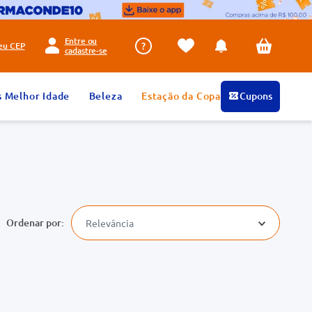
Entre ou
seu
CEP
cadastre-se
s Melhor Idade
Beleza
Estação da Copa
Cupons
Relevância