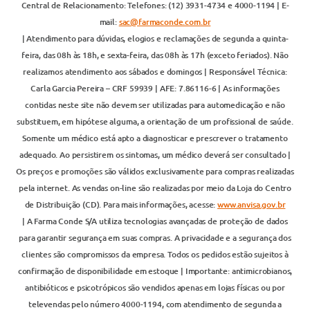
Central de Relacionamento: Telefones: (12) 3931-4734 e 4000-1194 | E-
mail:
sac@farmaconde.com.br
| Atendimento para dúvidas, elogios e reclamações de segunda a quinta-
feira, das 08h às 18h, e sexta-feira, das 08h às 17h (exceto feriados). Não
realizamos atendimento aos sábados e domingos | Responsável Técnica:
Carla Garcia Pereira – CRF 59939 | AFE: 7.86116-6 | As informações
contidas neste site não devem ser utilizadas para automedicação e não
substituem, em hipótese alguma, a orientação de um profissional de saúde.
Somente um médico está apto a diagnosticar e prescrever o tratamento
adequado. Ao persistirem os sintomas, um médico deverá ser consultado |
Os preços e promoções são válidos exclusivamente para compras realizadas
pela internet. As vendas on-line são realizadas por meio da Loja do Centro
de Distribuição (CD). Para mais informações, acesse:
www.anvisa.gov.br
| A Farma Conde S/A utiliza tecnologias avançadas de proteção de dados
para garantir segurança em suas compras. A privacidade e a segurança dos
clientes são compromissos da empresa. Todos os pedidos estão sujeitos à
confirmação de disponibilidade em estoque | Importante: antimicrobianos,
antibióticos e psicotrópicos são vendidos apenas em lojas físicas ou por
televendas pelo número 4000-1194, com atendimento de segunda a