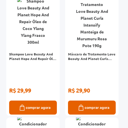
0mg
r
ez
Shampoo Love Beauty And
Máscara de Tratamento Love
Planet Hope And Repair Óleo
Beauty And Planet Curls
de Coco Ylang Ylang Frasco
Intensify Manteiga de
300ml
Murumuru Rosa Pote 190g
R$ 29,99
R$ 29,90
comprar agora
comprar agora