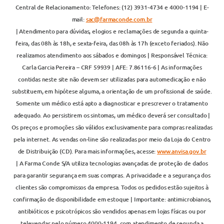
Central de Relacionamento: Telefones: (12) 3931-4734 e 4000-1194 | E-
mail:
sac@farmaconde.com.br
| Atendimento para dúvidas, elogios e reclamações de segunda a quinta-
feira, das 08h às 18h, e sexta-feira, das 08h às 17h (exceto feriados). Não
realizamos atendimento aos sábados e domingos | Responsável Técnica:
Carla Garcia Pereira – CRF 59939 | AFE: 7.86116-6 | As informações
contidas neste site não devem ser utilizadas para automedicação e não
substituem, em hipótese alguma, a orientação de um profissional de saúde.
Somente um médico está apto a diagnosticar e prescrever o tratamento
adequado. Ao persistirem os sintomas, um médico deverá ser consultado |
Os preços e promoções são válidos exclusivamente para compras realizadas
pela internet. As vendas on-line são realizadas por meio da Loja do Centro
de Distribuição (CD). Para mais informações, acesse:
www.anvisa.gov.br
| A Farma Conde S/A utiliza tecnologias avançadas de proteção de dados
para garantir segurança em suas compras. A privacidade e a segurança dos
clientes são compromissos da empresa. Todos os pedidos estão sujeitos à
confirmação de disponibilidade em estoque | Importante: antimicrobianos,
antibióticos e psicotrópicos são vendidos apenas em lojas físicas ou por
televendas pelo número 4000-1194, com atendimento de segunda a