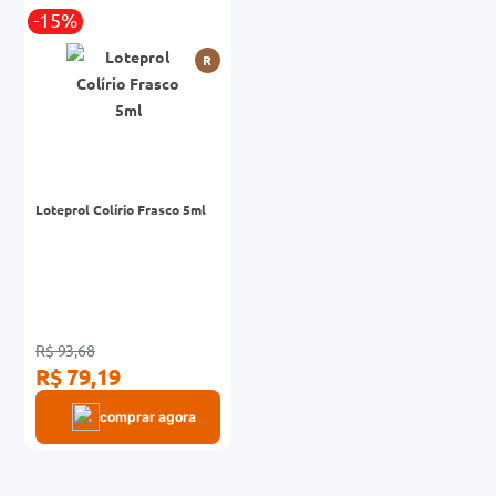
-15%
0mg
R
r
ez
Loteprol Colírio Frasco 5ml
R$ 93,68
R$ 79,19
comprar agora