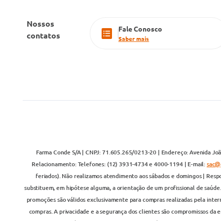
Nossos
Fale Conosco
contatos
Saber mais
Farma Conde S/A | CNPJ: 71.605.265/0213-20 | Endereço: Avenida João
Relacionamento: Telefones: (12) 3931-4734 e 4000-1194 | E-mail:
sac@
feriados). Não realizamos atendimento aos sábados e domingos | Respo
substituem, em hipótese alguma, a orientação de um profissional de saúde
promoções são válidos exclusivamente para compras realizadas pela inter
compras. A privacidade e a segurança dos clientes são compromissos da em