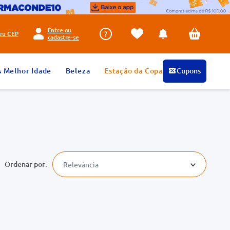
Entre ou
seu
CEP
cadastre-se
s Melhor Idade
Beleza
Estação da Copa
Cupons
Relevância