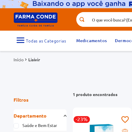
O que você busca? (Ex.: vitamina, fr
Termos mais buscados
1
º
medicamento
Medicamentos
Dermoc
3
º
tadalafila 5mg
Lisivir
5
º
rosuvastatina 20mg
7
º
vitamina d
9
º
protetor solar
1
produto
Filtros
Departamento
-23%
Saúde e Bem Estar