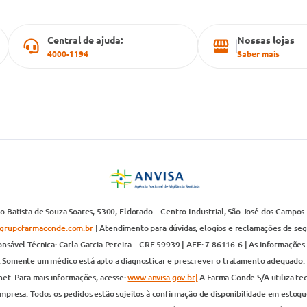
Central de ajuda:
Nossas lojas
4000-1194
Saber mais
 Batista de Souza Soares, 5300, Eldorado – Centro Industrial, São José dos Campos 
grupofarmaconde.com.br
| Atendimento para dúvidas, elogios e reclamações de segun
nsável Técnica: Carla Garcia Pereira – CRF 59939 | AFE: 7.86116-6 | As informações 
. Somente um médico está apto a diagnosticar e prescrever o tratamento adequado. 
net. Para mais informações, acesse:
www.anvisa.gov.br|
A Farma Conde S/A utiliza te
presa. Todos os pedidos estão sujeitos à confirmação de disponibilidade em estoque