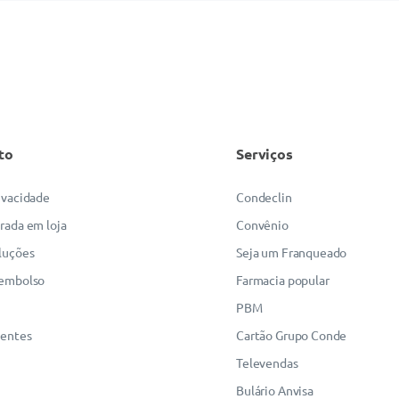
to
Serviços
rivacidade
Condeclin
irada em loja
Convênio
luções
Seja um Franqueado
eembolso
Farmacia popular
PBM
uentes
Cartão Grupo Conde
Televendas
Bulário Anvisa