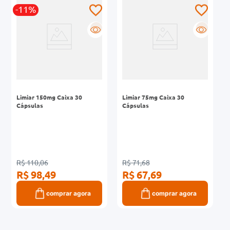
-11%
0mg
R
R
r
ez
Limiar 150mg Caixa 30
Limiar 75mg Caixa 30
Cápsulas
Cápsulas
R$ 110,06
R$ 71,68
R$ 98,49
R$ 67,69
comprar agora
comprar agora