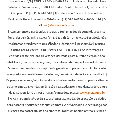
Farma Conde S/A | CNPJ: 71.605.265/0213-20 | Endereço: Avenida João
Batista de Souza Soares, 5300, Eldorado – Centro Industrial, São José dos
Campos – SP | CEP: 12240-540 | Atendimento Cliente, Televendas e
Central de Relacionamento: Telefones: (12) 3931-4734 e 4000-1194 | E-
mail:
sac@farmaconde.com.br
| Atendimento para dúvidas, elogios e reclamações de segunda a quinta-
feira, das 08h às 18h, e sexta-feira, das 08h às 17h (exceto feriados). Não
realizamos atendimento aos sábados e domingos | Responsável Técnica:
Carla Garcia Pereira – CRF 59939 | AFE: 7.86116-6 | As informações
contidas neste site não devem ser utilizadas para automedicação e não
substituem, em hipótese alguma, a orientação de um profissional de saúde.
Somente um médico está apto a diagnosticar e prescrever o tratamento
adequado. Ao persistirem os sintomas, um médico deverá ser consultado |
Os preços e promoções são válidos exclusivamente para compras realizadas
pela internet. As vendas on-line são realizadas por meio da Loja do Centro
de Distribuição (CD). Para mais informações, acesse:
www.anvisa.gov.br
| A Farma Conde S/A utiliza tecnologias avançadas de proteção de dados
para garantir segurança em suas compras. A privacidade e a segurança dos
clientes são compromissos da empresa. Todos os pedidos estão sujeitos à