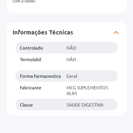
com a idade."
0mg
r
Informações Técnicas
ez
Controlado
NÃO
Termolabil
NÃO
Forma Farmaceutica
Geral
Fabricante
MCG SUPLEMENTOS
ALIM
Classe
SAUDE DIGESTIVA