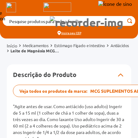
Pesquise produtos para toda a família...
Termos mais buscados
Insira seu
CEP
1
º
medicamento
Medicamentos
Estômago Fígado e Intestino
Antiácidos
2
º
fralda
Leite de Magnésia MCG
Hortelã Frasco 120ml
3
º
tadalafila 5mg
cados
4
º
rosuvastatina 20mg
Descrição do Produto
o
5
º
dipirona
6
º
absorvente
Veja todos os produtos da marca:
MCG SUPLEMENTOS A
mg
7
º
vitamina d
"Agite antes de usar. Como antiácido (uso adulto) Ingerir
na 20mg
8
º
tadalafila 20mg
de 5 a 15 ml (1 colher de chá a 1 colher de sopa), duas a
três vezes ao dia. Como laxante Uso adulto Ingerir de 30 a
9
º
protetor solar
60 ml (2 a 4 colheres de sopa). Uso pediátrico acima de 2
anos Ingerir de 1/4 a 1/2 da dose para adultos, de acordo
10
º
teste gravidez