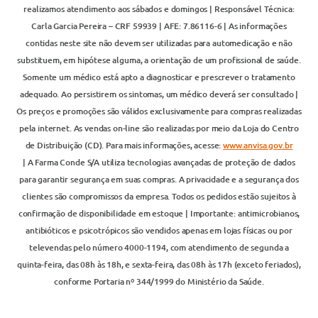
realizamos atendimento aos sábados e domingos | Responsável Técnica:
Carla Garcia Pereira – CRF 59939 | AFE: 7.86116-6 | As informações
contidas neste site não devem ser utilizadas para automedicação e não
substituem, em hipótese alguma, a orientação de um profissional de saúde.
Somente um médico está apto a diagnosticar e prescrever o tratamento
adequado. Ao persistirem os sintomas, um médico deverá ser consultado |
Os preços e promoções são válidos exclusivamente para compras realizadas
pela internet. As vendas on-line são realizadas por meio da Loja do Centro
de Distribuição (CD). Para mais informações, acesse:
www.anvisa.gov.br
| A Farma Conde S/A utiliza tecnologias avançadas de proteção de dados
para garantir segurança em suas compras. A privacidade e a segurança dos
clientes são compromissos da empresa. Todos os pedidos estão sujeitos à
confirmação de disponibilidade em estoque | Importante: antimicrobianos,
antibióticos e psicotrópicos são vendidos apenas em lojas físicas ou por
televendas pelo número 4000-1194, com atendimento de segunda a
quinta-feira, das 08h às 18h, e sexta-feira, das 08h às 17h (exceto feriados),
conforme Portaria nº 344/1999 do Ministério da Saúde.