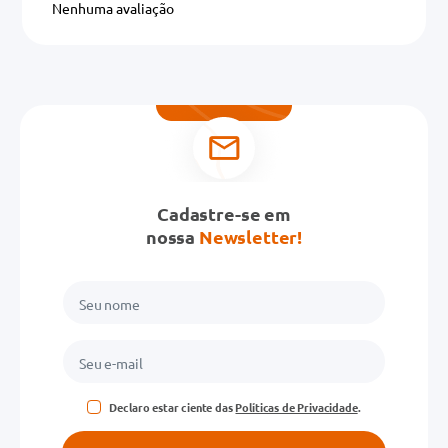
Nenhuma avaliação
Título
Avalie o produto de 1 a 5 estrelas
★
★
★
★
★
Seu nome
Cadastre-se em
nossa
Newsletter!
Endereço de email
Escreva uma avaliação
Declaro estar ciente das
Políticas de Privacidade
.