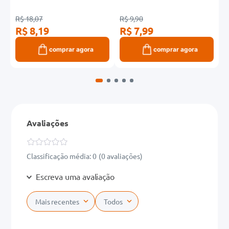
R$ 18,07
R$ 9,90
R
R$ 8,19
R$ 7,99
R
comprar agora
comprar agora
Avaliações
Classificação média: 0
(0 avaliações)
Escreva uma avaliação
Mais recentes
Todos
Adicionar avaliação