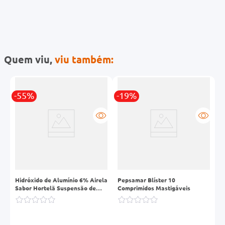
Quem viu,
viu também:
-55%
-19%
Hidróxido de Alumínio 6% Airela
Pepsamar Blíster 10
L
Sabor Hortelã Suspensão de
Comprimidos Mastigáveis
S
Oral Frasco 100ml