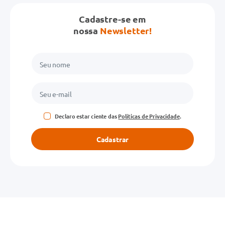
Cadastre-se em
Avalie o produto de 1 a 5 estrelas
nossa
Newsletter!
★
★
★
★
★
Seu nome
Endereço de email
Declaro estar ciente das
Políticas de Privacidade
.
Escreva uma avaliação
Cadastrar
ENVIAR AVALIAÇÃO