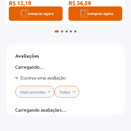
R$ 12,19
R$ 36,59
R
comprar agora
comprar agora
Avaliações
Carregando…
Escreva uma avaliação
Mais recentes
Todos
Adicionar avaliação
Carregando avaliações…
Título