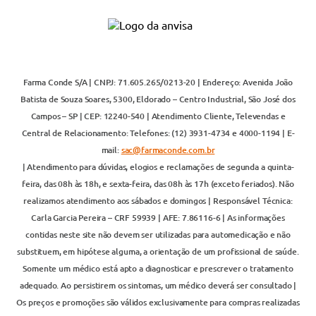
Farma Conde S/A | CNPJ: 71.605.265/0213-20 | Endereço: Avenida João
Batista de Souza Soares, 5300, Eldorado – Centro Industrial, São José dos
Campos – SP | CEP: 12240-540 | Atendimento Cliente, Televendas e
Central de Relacionamento: Telefones: (12) 3931-4734 e 4000-1194 | E-
mail:
sac@farmaconde.com.br
| Atendimento para dúvidas, elogios e reclamações de segunda a quinta-
feira, das 08h às 18h, e sexta-feira, das 08h às 17h (exceto feriados). Não
realizamos atendimento aos sábados e domingos | Responsável Técnica:
Carla Garcia Pereira – CRF 59939 | AFE: 7.86116-6 | As informações
contidas neste site não devem ser utilizadas para automedicação e não
substituem, em hipótese alguma, a orientação de um profissional de saúde.
Somente um médico está apto a diagnosticar e prescrever o tratamento
adequado. Ao persistirem os sintomas, um médico deverá ser consultado |
Os preços e promoções são válidos exclusivamente para compras realizadas