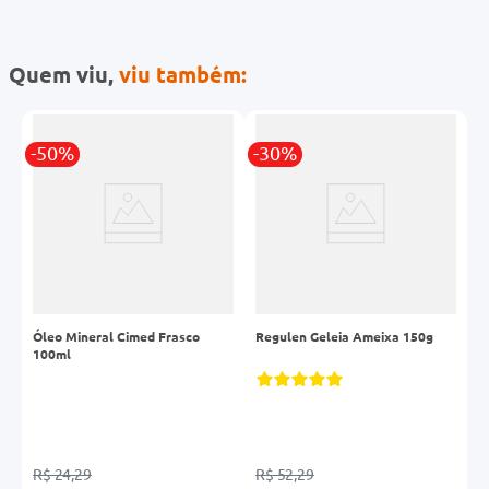
Quem viu,
viu também:
-50%
-30%
-
Óleo Mineral Cimed Frasco
Regulen Geleia Ameixa 150g
P
100ml
S
R$ 24,29
R$ 52,29
R