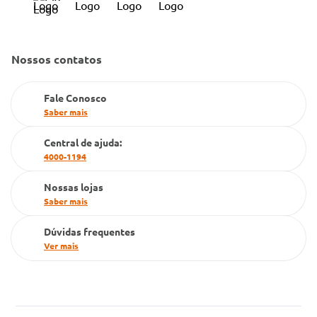
Política de Reembolso
Código de Conduta
Convênio Conlife
Fale Conosco
Gestão de marcas
Nossos contatos
Dúvidas Frequentes
Farmacia popular
Fale Conosco
PBM
Saber mais
Cartão Grupo Conde
Central de ajuda:
4000-1194
Televendas
Nossas lojas
Saber mais
Dúvidas frequentes
Ver mais