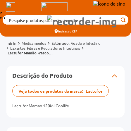
Pesquise produtos para toda a família...
Termos mais buscados
Insira seu
CEP
1
º
medicamento
Medicamentos
Estômago, Fígado e Intestino
2
º
fralda
Laxantes, Fibras e Reguladores Intestinais
Lactufor Mamão Frasco
3
º
tadalafila 5mg
120ml
cados
4
º
dipirona
o
Descrição do Produto
5
º
rosuvastatina 20mg
6
º
absorvente
Veja todos os produtos da marca:
Lactufor
mg
7
º
vitamina d
Lactufor Mamao 120Ml Conlife
8
º
tadalafila 20mg
na 20mg
9
º
protetor solar
10
º
teste gravidez