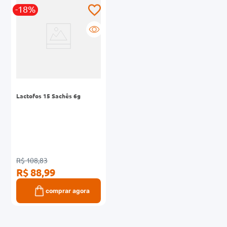
-18%
0mg
r
ez
Lactofos 15 Sachês 6g
R$ 108,83
R$ 88,99
comprar agora