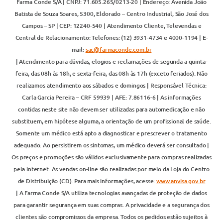
Farma Conde S/A | CNPJ: 71.605.265/0213-20 | Endereço: Avenida João
Batista de Souza Soares, 5300, Eldorado – Centro Industrial, São José dos
Campos – SP | CEP: 12240-540 | Atendimento Cliente, Televendas e
Central de Relacionamento: Telefones: (12) 3931-4734 e 4000-1194 | E-
mail:
sac@farmaconde.com.br
| Atendimento para dúvidas, elogios e reclamações de segunda a quinta-
feira, das 08h às 18h, e sexta-feira, das 08h às 17h (exceto feriados). Não
realizamos atendimento aos sábados e domingos | Responsável Técnica:
Carla Garcia Pereira – CRF 59939 | AFE: 7.86116-6 | As informações
contidas neste site não devem ser utilizadas para automedicação e não
substituem, em hipótese alguma, a orientação de um profissional de saúde.
Somente um médico está apto a diagnosticar e prescrever o tratamento
adequado. Ao persistirem os sintomas, um médico deverá ser consultado |
Os preços e promoções são válidos exclusivamente para compras realizadas
pela internet. As vendas on-line são realizadas por meio da Loja do Centro
de Distribuição (CD). Para mais informações, acesse:
www.anvisa.gov.br
| A Farma Conde S/A utiliza tecnologias avançadas de proteção de dados
para garantir segurança em suas compras. A privacidade e a segurança dos
clientes são compromissos da empresa. Todos os pedidos estão sujeitos à