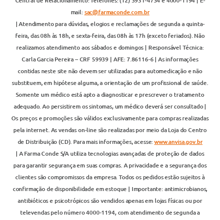
Central de Relacionamento: Telefones: (12) 3931-4734 e 4000-1194 | E-
mail:
sac@farmaconde.com.br
| Atendimento para dúvidas, elogios e reclamações de segunda a quinta-
feira, das 08h às 18h, e sexta-feira, das 08h às 17h (exceto feriados). Não
realizamos atendimento aos sábados e domingos | Responsável Técnica:
Carla Garcia Pereira – CRF 59939 | AFE: 7.86116-6 | As informações
contidas neste site não devem ser utilizadas para automedicação e não
substituem, em hipótese alguma, a orientação de um profissional de saúde.
Somente um médico está apto a diagnosticar e prescrever o tratamento
adequado. Ao persistirem os sintomas, um médico deverá ser consultado |
Os preços e promoções são válidos exclusivamente para compras realizadas
pela internet. As vendas on-line são realizadas por meio da Loja do Centro
de Distribuição (CD). Para mais informações, acesse:
www.anvisa.gov.br
| A Farma Conde S/A utiliza tecnologias avançadas de proteção de dados
para garantir segurança em suas compras. A privacidade e a segurança dos
clientes são compromissos da empresa. Todos os pedidos estão sujeitos à
confirmação de disponibilidade em estoque | Importante: antimicrobianos,
antibióticos e psicotrópicos são vendidos apenas em lojas físicas ou por
televendas pelo número 4000-1194, com atendimento de segunda a