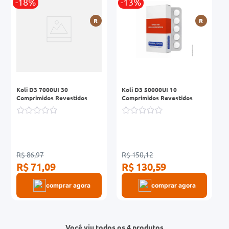
-18%
-13%
R
R
Koli D3 7000UI 30
Koli D3 50000UI 10
Comprimidos Revestidos
Comprimidos Revestidos
R$ 86,97
R$ 150,12
R$ 71,09
R$ 130,59
comprar agora
comprar agora
Você viu todos os 4