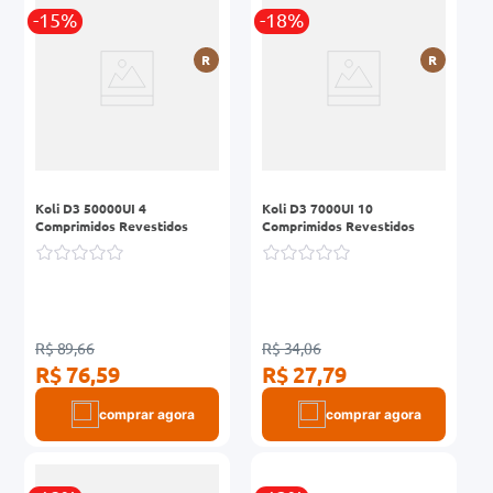
0mg
-15%
-18%
r
R
R
ez
Koli D3 50000UI 4
Koli D3 7000UI 10
Comprimidos Revestidos
Comprimidos Revestidos
R$ 89,66
R$ 34,06
R$ 76,59
R$ 27,79
comprar agora
comprar agora