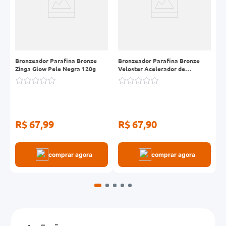
Bronzeador Parafina Bronze
Bronzeador Parafina Bronze
P
Zinga Glow Pele Negra 120g
Veloster Acelerador de
R
Bronzeado 120g
R$ 67,99
R$ 67,90
R
comprar agora
comprar agora