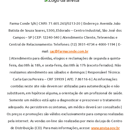
Farma Conde S/A | CNPJ: 71.605.265/0213-20 | Endereço: Avenida João
Batista de Souza Soares, 5300, Eldorado – Centro Industrial, São José dos
Campos – SP | CEP: 12240-540 | Atendimento Cliente, Televendas e
Central de Relacionamento: Telefones: (12) 3931-4734 e 4000-1194 | E-
mail:
sac@farmaconde.com.br
| Atendimento para dúvidas, elogios e reclamações de segunda a quinta-
feira, das 08h às 18h, e sexta-feira, das 08h às 17h (exceto feriados). Não
realizamos atendimento aos sábados e domingos | Responsável Técnica:
Carla Garcia Pereira – CRF 59939 | AFE: 7.86116-6 | As informações
contidas neste site não devem ser utilizadas para automedicação e não
substituem, em hipótese alguma, a orientação de um profissional de saúde.
Somente um médico está apto a diagnosticar e prescrever o tratamento
adequado. Ao persistirem os sintomas, um médico deverá ser consultado |
Os preços e promoções são válidos exclusivamente para compras realizadas
pela internet. As vendas on-line são realizadas por meio da Loja do Centro
de Distribuição (CD). Para mais informações, acesse:
www.anvisa.gov.br