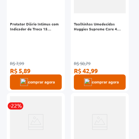
Protetor Diário Intimus com
Toalhinhas Umedecidas
Indicador de Troca 15
Huggies Supreme Care 4
unidades
Pacotes 48 Unidades
R$ 7,99
R$ 50,79
R$ 5,89
R$ 42,99
comprar agora
comprar agora
-22%