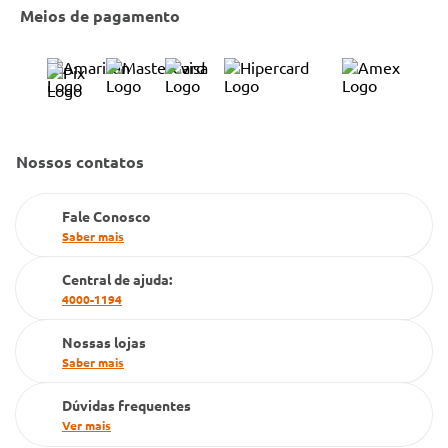
Entrega e Retirada em Loja
Cobre Oferta
Meios de pagamento
Bulário Anvisa
Trocas e Devoluções
Trabalhe Conosco
Condeclin
Política de Reembolso
Código de Conduta
Convênio Conlife
Fale Conosco
Gestão de marcas
Nossos contatos
Dúvidas Frequentes
Farmacia popular
Fale Conosco
PBM
Saber mais
Cartão Grupo Conde
Central de ajuda:
4000-1194
Televendas
Nossas lojas
Saber mais
Dúvidas frequentes
Ver mais