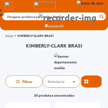
Pesquise produtos para toda a família...
Termos mais buscados
Insira seu
CEP
1
º
medicamento
KIMBERLY-CLARK BRASI
2
º
fralda
KIMBERLY-CLARK BRASI
3
º
tadalafila 5mg
4
º
rosuvastatina 20mg
5
º
dipirona
6
º
vitamina d
7
º
protetor solar
Filtrar
Relevância
8
º
tadalafila 20mg
30
produtos
9
º
absorvente
10
º
teste gravidez