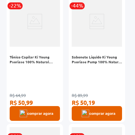
r
-22%
-44%
0mg
ez
Tônico Capilar Ki Young
Sabonete Líquido Ki Young
Psoríase 100% Natural
Psoríase Pump 100% Natural
Frasco 100ml
250ml
R$ 64,99
R$ 89,99
R$ 50,99
R$ 50,19
comprar agora
comprar agora