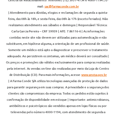
Central de Relacionamento: Telefones: (12) 3931-4734 e 4000-1194 | E-
mail:
sac@farmaconde.com.br
| Atendimento para dúvidas, elogios e reclamações de segunda a quinta-
feira, das 08h às 18h, e sexta-feira, das 08h às 17h (exceto feriados). Não
realizamos atendimento aos sábados e domingos | Responsável Técnica:
Carla Garcia Pereira – CRF 59939 | AFE: 7.86116-6 | As informações
contidas neste site não devem ser utilizadas para automedicação e não
substituem, em hipótese alguma, a orientação de um profissional de saúde.
Somente um médico está apto a diagnosticar e prescrever o tratamento
adequado. Ao persistirem os sintomas, um médico deverá ser consultado |
Os preços e promoções são válidos exclusivamente para compras realizadas
pela internet. As vendas on-line são realizadas por meio da Loja do Centro
de Distribuição (CD). Para mais informações, acesse:
www.anvisa.gov.br
| A Farma Conde S/A utiliza tecnologias avançadas de proteção de dados
para garantir segurança em suas compras. A privacidade e a segurança dos
clientes são compromissos da empresa. Todos os pedidos estão sujeitos à
confirmação de disponibilidade em estoque | Importante: antimicrobianos,
antibióticos e psicotrópicos são vendidos apenas em lojas físicas ou por
televendas pelo número 4000-1194, com atendimento de segunda a