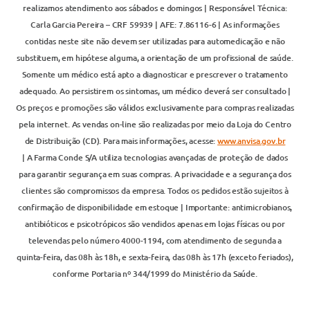
realizamos atendimento aos sábados e domingos | Responsável Técnica:
Carla Garcia Pereira – CRF 59939 | AFE: 7.86116-6 | As informações
contidas neste site não devem ser utilizadas para automedicação e não
substituem, em hipótese alguma, a orientação de um profissional de saúde.
Somente um médico está apto a diagnosticar e prescrever o tratamento
adequado. Ao persistirem os sintomas, um médico deverá ser consultado |
Os preços e promoções são válidos exclusivamente para compras realizadas
pela internet. As vendas on-line são realizadas por meio da Loja do Centro
de Distribuição (CD). Para mais informações, acesse:
www.anvisa.gov.br
| A Farma Conde S/A utiliza tecnologias avançadas de proteção de dados
para garantir segurança em suas compras. A privacidade e a segurança dos
clientes são compromissos da empresa. Todos os pedidos estão sujeitos à
confirmação de disponibilidade em estoque | Importante: antimicrobianos,
antibióticos e psicotrópicos são vendidos apenas em lojas físicas ou por
televendas pelo número 4000-1194, com atendimento de segunda a
quinta-feira, das 08h às 18h, e sexta-feira, das 08h às 17h (exceto feriados),
conforme Portaria nº 344/1999 do Ministério da Saúde.