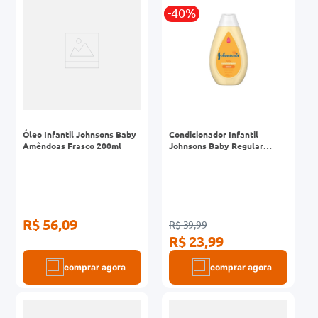
-40%
0mg
r
ez
Óleo Infantil Johnsons Baby
Condicionador Infantil
Amêndoas Frasco 200ml
Johnsons Baby Regular
400ml
R$ 56,09
R$ 39,99
R$ 23,99
comprar agora
comprar agora