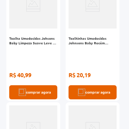
Toalha Umedecidas Johsons
Toalhinhas Umedecidas
Baby Limpeza Suave Leve 4
Johnsons Baby Recém
Pegue 3
Nascido Sem Fragrância 48
Unidades
R$ 40,99
R$ 20,19
comprar agora
comprar agora