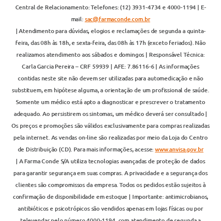
Central de Relacionamento: Telefones: (12) 3931-4734 e 4000-1194 | E-
mail:
sac@farmaconde.com.br
| Atendimento para dúvidas, elogios e reclamações de segunda a quinta-
feira, das 08h às 18h, e sexta-feira, das 08h às 17h (exceto feriados). Não
realizamos atendimento aos sábados e domingos | Responsável Técnica:
Carla Garcia Pereira – CRF 59939 | AFE: 7.86116-6 | As informações
contidas neste site não devem ser utilizadas para automedicação e não
substituem, em hipótese alguma, a orientação de um profissional de saúde.
Somente um médico está apto a diagnosticar e prescrever o tratamento
adequado. Ao persistirem os sintomas, um médico deverá ser consultado |
Os preços e promoções são válidos exclusivamente para compras realizadas
pela internet. As vendas on-line são realizadas por meio da Loja do Centro
de Distribuição (CD). Para mais informações, acesse:
www.anvisa.gov.br
| A Farma Conde S/A utiliza tecnologias avançadas de proteção de dados
para garantir segurança em suas compras. A privacidade e a segurança dos
clientes são compromissos da empresa. Todos os pedidos estão sujeitos à
confirmação de disponibilidade em estoque | Importante: antimicrobianos,
antibióticos e psicotrópicos são vendidos apenas em lojas físicas ou por
televendas pelo número 4000-1194, com atendimento de segunda a