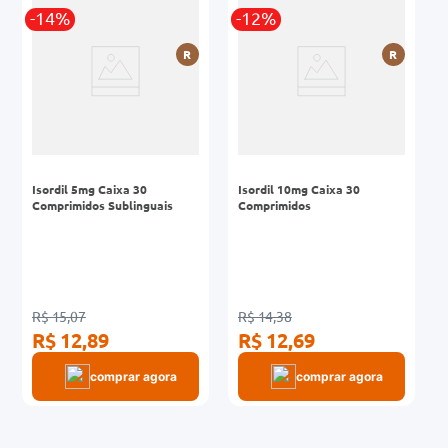
-14%
-12%
0mg
R
R
r
ez
Isordil 5mg Caixa 30
Isordil 10mg Caixa 30
Comprimidos Sublinguais
Comprimidos
R$ 15,07
R$ 14,38
R$ 12,89
R$ 12,69
comprar agora
comprar agora