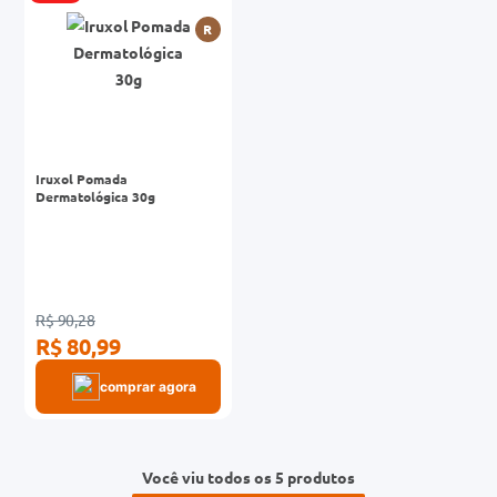
R
Iruxol Pomada
Dermatológica 30g
R$ 90,28
R$ 80,99
comprar agora
Você viu todos os 5