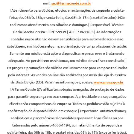
mail:
sac@farmaconde.com.br
| Atendimento para dúvidas, elogios e reclamações de segunda a quinta-
feira, das 08h às 18h, e sexta-feira, das 08h às 17h (exceto feriados). Não
realizamos atendimento aos sábados e domingos | Responsável Técnica:
Carla Garcia Pereira – CRF 59939 | AFE: 7.86116-6 | As informações
contidas neste site não devem ser utilizadas para automedicação e não
substituem, em hipótese alguma, a orientação de um profissional de saúde.
Somente um médico está apto a diagnosticar e prescrever o tratamento
adequado. Ao persistirem os sintomas, um médico deverá ser consultado |
Os preços e promoções são válidos exclusivamente para compras realizadas
pela internet. As vendas on-line são realizadas por meio da Loja do Centro
de Distribuição (CD). Para mais informações, acesse:
www.anvisa.gov.br
| A Farma Conde S/A utiliza tecnologias avançadas de proteção de dados
para garantir segurança em suas compras. A privacidade e a segurança dos
clientes são compromissos da empresa. Todos os pedidos estão sujeitos à
confirmação de disponibilidade em estoque | Importante: antimicrobianos,
antibióticos e psicotrópicos são vendidos apenas em lojas físicas ou por
televendas pelo número 4000-1194, com atendimento de segunda a
quinta-feira, das 08h às 18h, e sexta-feira, das 08h às 17h (exceto feriados),