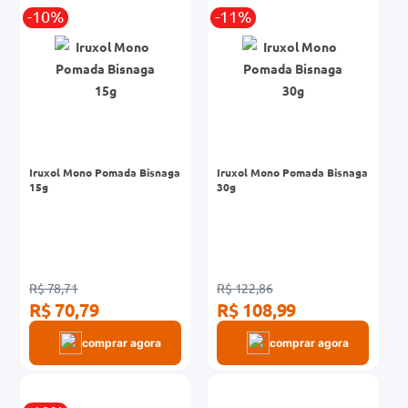
r
-10%
-11%
0mg
ez
Iruxol Mono Pomada Bisnaga
Iruxol Mono Pomada Bisnaga
15g
30g
R$ 78,71
R$ 122,86
R$ 70,79
R$ 108,99
comprar agora
comprar agora