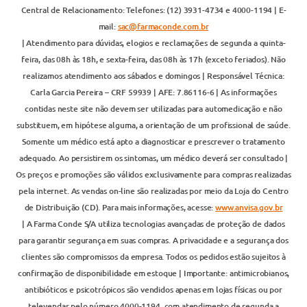
Central de Relacionamento: Telefones: (12) 3931-4734 e 4000-1194 | E-
mail:
sac@farmaconde.com.br
| Atendimento para dúvidas, elogios e reclamações de segunda a quinta-
feira, das 08h às 18h, e sexta-feira, das 08h às 17h (exceto feriados). Não
realizamos atendimento aos sábados e domingos | Responsável Técnica:
Carla Garcia Pereira – CRF 59939 | AFE: 7.86116-6 | As informações
contidas neste site não devem ser utilizadas para automedicação e não
substituem, em hipótese alguma, a orientação de um profissional de saúde.
Somente um médico está apto a diagnosticar e prescrever o tratamento
adequado. Ao persistirem os sintomas, um médico deverá ser consultado |
Os preços e promoções são válidos exclusivamente para compras realizadas
pela internet. As vendas on-line são realizadas por meio da Loja do Centro
de Distribuição (CD). Para mais informações, acesse:
www.anvisa.gov.br
| A Farma Conde S/A utiliza tecnologias avançadas de proteção de dados
para garantir segurança em suas compras. A privacidade e a segurança dos
clientes são compromissos da empresa. Todos os pedidos estão sujeitos à
confirmação de disponibilidade em estoque | Importante: antimicrobianos,
antibióticos e psicotrópicos são vendidos apenas em lojas físicas ou por
televendas pelo número 4000-1194, com atendimento de segunda a