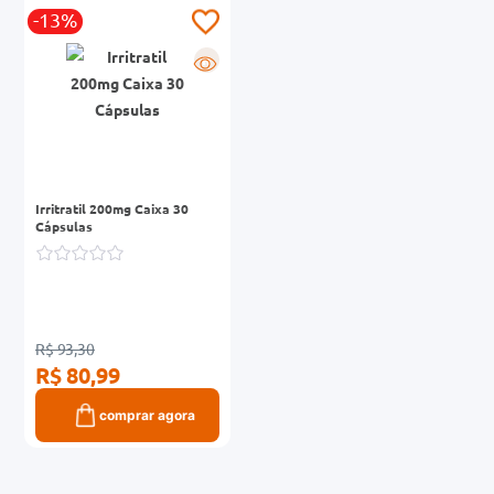
0mg
-13%
r
R
ez
Irritratil 200mg Caixa 30
Cápsulas
R$ 93,30
R$ 80,99
comprar agora