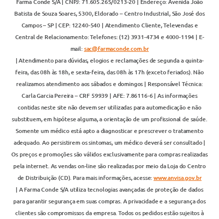
Farma Conde S/A | CNPJ: 71.605.265/0213-20 | Endereço: Avenida João
Batista de Souza Soares, 5300, Eldorado – Centro Industrial, São José dos
Campos – SP | CEP: 12240-540 | Atendimento Cliente, Televendas e
Central de Relacionamento: Telefones: (12) 3931-4734 e 4000-1194 | E-
mail:
sac@farmaconde.com.br
| Atendimento para dúvidas, elogios e reclamações de segunda a quinta-
feira, das 08h às 18h, e sexta-feira, das 08h às 17h (exceto feriados). Não
realizamos atendimento aos sábados e domingos | Responsável Técnica:
Carla Garcia Pereira – CRF 59939 | AFE: 7.86116-6 | As informações
contidas neste site não devem ser utilizadas para automedicação e não
substituem, em hipótese alguma, a orientação de um profissional de saúde.
Somente um médico está apto a diagnosticar e prescrever o tratamento
adequado. Ao persistirem os sintomas, um médico deverá ser consultado |
Os preços e promoções são válidos exclusivamente para compras realizadas
pela internet. As vendas on-line são realizadas por meio da Loja do Centro
de Distribuição (CD). Para mais informações, acesse:
www.anvisa.gov.br
| A Farma Conde S/A utiliza tecnologias avançadas de proteção de dados
para garantir segurança em suas compras. A privacidade e a segurança dos
clientes são compromissos da empresa. Todos os pedidos estão sujeitos à