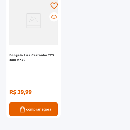
0mg
r
ez
Bengala Lisa Castanho T23
com Anel
R$ 39,99
comprar agora