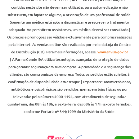
contidas neste site não devem ser utilizadas para automedicação e não
substituem, em hipótese alguma, a orientação de um profissional de saúde.
Somente um médico está apto a diagnosticar e prescrever o tratamento
adequado. Ao persistirem os sintomas, um médico deverá ser consultado |
Os preços e promoções são válidos exclusivamente para compras realizadas
pela internet. As vendas on-line são realizadas por meio da Loja do Centro
de Distribuição (CD). Para mais informações, acesse:
www.anvisa.gov.br
| A Farma Conde S/A utiliza tecnologias avançadas de proteção de dados
para garantir segurança em suas compras. A privacidade e a segurança dos
clientes são compromissos da empresa. Todos os pedidos estão sujeitos à
confirmação de disponibilidade em estoque | Importante: antimicrobianos,
antibióticos e psicotrópicos são vendidos apenas em lojas físicas ou por
televendas pelo número 4000-1194, com atendimento de segunda a
quinta-feira, das 08h às 18h, e sexta-feira, das 08h às 17h (exceto feriados),
conforme Portaria nº 344/1999 do Ministério da Saúde.