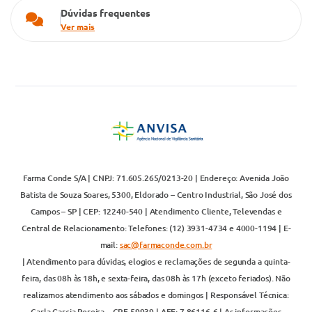
Dúvidas frequentes
Ver mais
Farma Conde S/A | CNPJ: 71.605.265/0213-20 | Endereço: Avenida João
Batista de Souza Soares, 5300, Eldorado – Centro Industrial, São José dos
Campos – SP | CEP: 12240-540 | Atendimento Cliente, Televendas e
Central de Relacionamento: Telefones: (12) 3931-4734 e 4000-1194 | E-
mail:
sac@farmaconde.com.br
| Atendimento para dúvidas, elogios e reclamações de segunda a quinta-
feira, das 08h às 18h, e sexta-feira, das 08h às 17h (exceto feriados). Não
realizamos atendimento aos sábados e domingos | Responsável Técnica:
Carla Garcia Pereira – CRF 59939 | AFE: 7.86116-6 | As informações