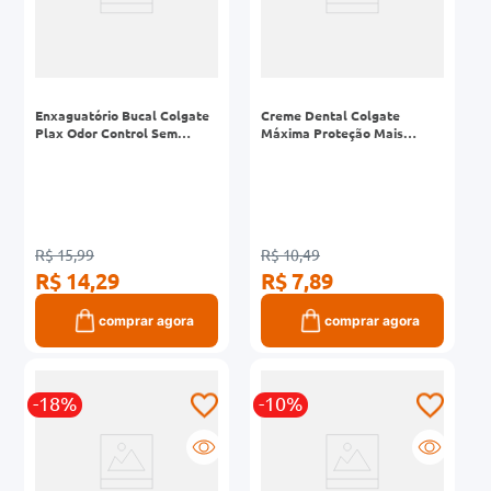
Enxaguatório Bucal Colgate
Creme Dental Colgate
Plax Odor Control Sem
Máxima Proteção Mais
Álcool 250ml
Neutraçucar 70g
R$ 15,99
R$ 10,49
R$ 14,29
R$ 7,89
comprar agora
comprar agora
-18%
-10%