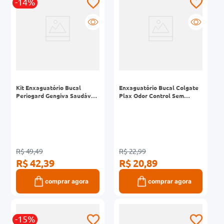
-14%
Kit Enxaguatório Bucal
Enxaguatório Bucal Colgate
Periogard Gengiva Saudável
Plax Odor Control Sem
250ml + Creme Dental
Álcool 750ml
Periogard Gengiva Saudável
60g
R$ 49,49
R$ 22,99
R$ 42,39
R$ 20,89
comprar agora
comprar agora
-15%