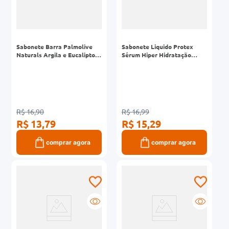
Sabonete Barra Palmolive
Sabonete Liquido Protex
Naturals Argila e Eucalipto
Sérum Hiper Hidratação
85g com 6 Unidades
Ácido Hialurônico 250ml
R$ 16,90
R$ 16,99
R$ 13,79
R$ 15,29
comprar agora
comprar agora