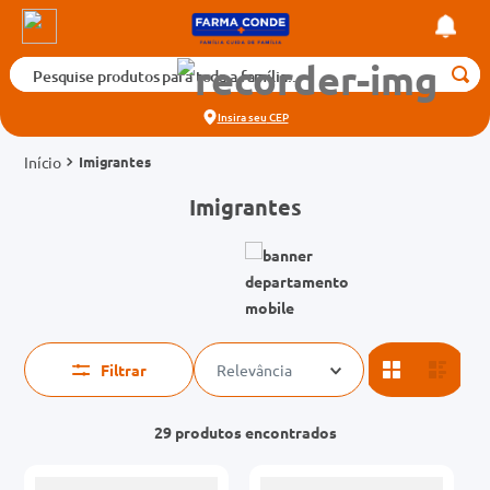
Pesquise produtos para toda a família...
Termos mais buscados
Insira seu
CEP
1
º
medicamento
Imigrantes
2
º
fralda
Imigrantes
3
º
tadalafila 5mg
4
º
rosuvastatina 20mg
5
º
dipirona
6
º
absorvente
7
º
vitamina d
Filtrar
Relevância
8
º
tadalafila 20mg
29
produtos
9
º
protetor solar
10
º
teste gravidez