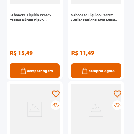
Sabonete Liquido Protex
Sabonete Líquido Protex
Protex Sérum Hiper
Antibacteriano Erva Doce
Hidratação Retinol +
Refil 200ml
Niacinamida 250ml
R$ 15,49
R$ 11,49
comprar agora
comprar agora