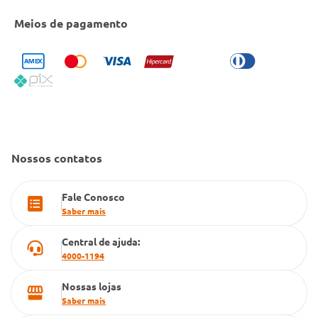
Entrega e Retirada em Loja
Cobre Oferta
Meios de pagamento
Bulário Anvisa
Trocas e Devoluções
Trabalhe Conosco
Condeclin
Política de Reembolso
Código de Conduta
Convênio Conlife
Fale Conosco
Gestão de marcas
Dúvidas Frequentes
Farmacia popular
Nossos contatos
PBM
Fale Conosco
Cartão Grupo Conde
Saber mais
Televendas
Central de ajuda:
4000-1194
Nossas lojas
Saber mais