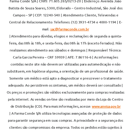
Farma Conde S/A | CNPJ: 71.605.265/0213-20 | Endereço: Avenida João
Batista de Souza Soares, 5300, Eldorado – Centro Industrial, São José dos
Campos – SP | CEP: 12240-540 | Atendimento Cliente, Televendas e
Central de Relacionamento: Telefones: (12) 3931-4734 e 4000-1194 | E-
mail:
sac@farmaconde.com.br
| Atendimento para dúvidas, elogios e reclamações de segunda a quinta-
feira, das 08h às 18h, e sexta-feira, das 08h às 17h (exceto feriados). Não
realizamos atendimento aos sábados e domingos | Responsável Técnica:
Carla Garcia Pereira – CRF 59939 | AFE: 7.86116-6 | As informações
contidas neste site não devem ser utilizadas para automedicação e não
substituem, em hipótese alguma, a orientação de um profissional de saúde.
Somente um médico está apto a diagnosticar e prescrever o tratamento
adequado. Ao persistirem os sintomas, um médico deverá ser consultado |
Os preços e promoções são válidos exclusivamente para compras realizadas
pela internet. As vendas on-line são realizadas por meio da Loja do Centro
de Distribuição (CD). Para mais informações, acesse:
www.anvisa.gov.br
| A Farma Conde S/A utiliza tecnologias avançadas de proteção de dados
para garantir segurança em suas compras. A privacidade e a segurança dos
clientes são compromissos da empresa. Todos os pedidos estão sujeitos à