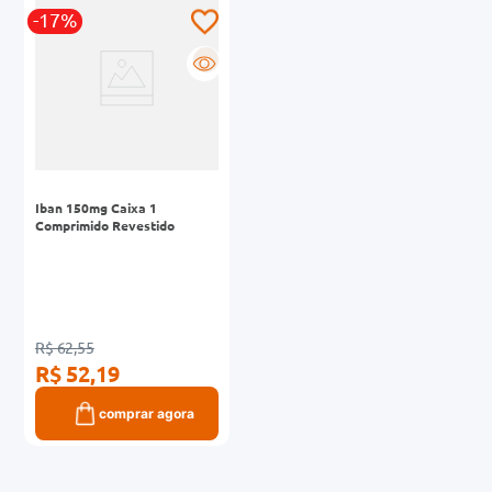
-17%
0mg
R
r
ez
Iban 150mg Caixa 1
Comprimido Revestido
R$ 62,55
R$ 52,19
comprar agora