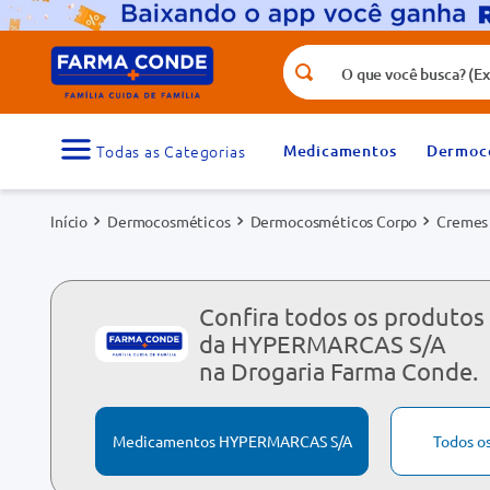
O que você busca? (Ex.: vitamina, fr
Termos mais buscados
1
º
medicamento
Medicamentos
Dermoc
3
º
tadalafila 5mg
Dermocosméticos
Dermocosméticos Corpo
Cremes 
5
º
dipirona
7
º
vitamina d
9
º
protetor solar
Confira todos os produtos
da HYPERMARCAS S/A
na Drogaria Farma Conde.
Medicamentos HYPERMARCAS S/A
Todos o