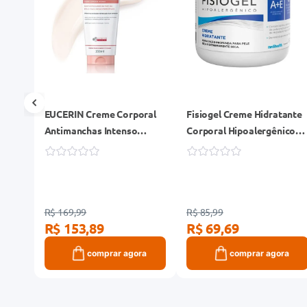
ante
EUCERIN Creme Corporal
Fisiogel Creme Hidratante
Loção
Antimanchas Intenso
Corporal Hipoalergênico
200ml, Anti-Pigment,
450g
Clareador Joelho, Coxa e
Cotovelo, Thiamidol
R$ 169,99
R$ 85,99
R$ 153,89
R$ 69,69
ra
comprar agora
comprar agora