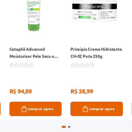
Cetaphil Advanced
Principia Creme Hidratante
Moisturizer Pele Seca e
CH-02 Pote 250g
Sensível Loção 226g
R$ 94,89
R$ 38,99
comprar agora
comprar agora