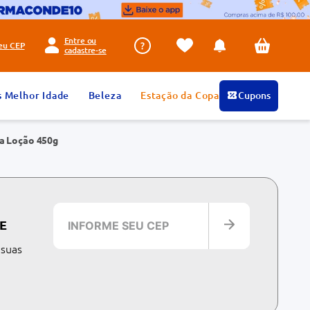
Entre ou
seu
CEP
cadastre-se
s Melhor Idade
Beleza
Estação da Copa
Cupons
ca Loção 450g
E
 suas