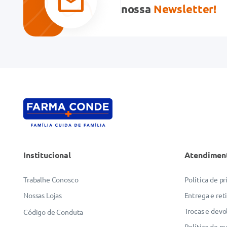
Seu nome
nossa
Newsletter!
Endereço de email
Escreva uma avaliação
Institucional
Atendimen
ENVIAR AVALIAÇÃO
Trabalhe Conosco
Política de p
Nossas Lojas
Entrega e ret
Trocas e devo
Código de Conduta
Política de r