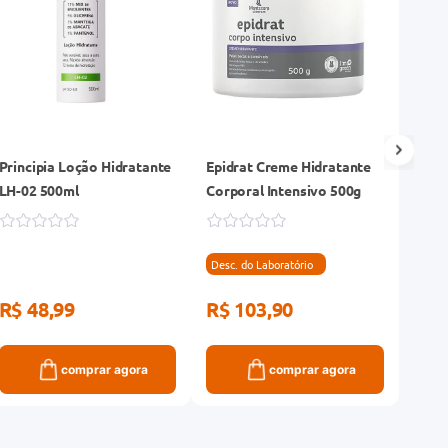
Principia Loção Hidratante
Epidrat Creme Hidratante
Nutri
LH-02 500ml
Corporal Intensivo 500g
Corp
Loçã
Desc. do Laboratório
R$ 48,99
R$ 103,90
R$ 
comprar agora
comprar agora