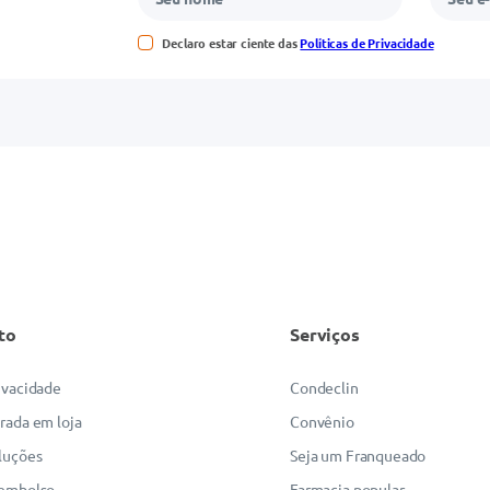
Declaro estar ciente das
Políticas de Privacidade
to
Serviços
rivacidade
Condeclin
irada em loja
Convênio
luções
Seja um Franqueado
eembolso
Farmacia popular