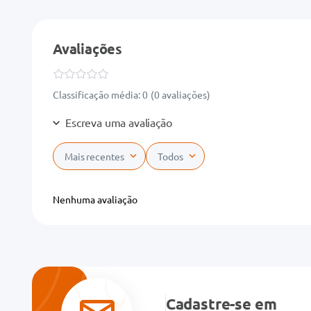
Avaliações
Classificação média: 0
(0 avaliações)
Escreva uma avaliação
Mais recentes
Todos
Adicionar avaliação
Nenhuma avaliação
Título
Avalie o produto de 1 a 5 estrelas
★
★
★
★
★
Cadastre-se em