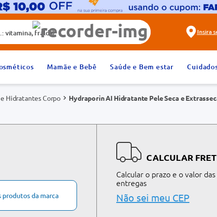
alda)
Insira 
2
º
fralda
osméticos
Mamãe e Bebê
Saúde e Bem estar
Cuidado
4
º
rosuvastatina 20mg
e Hidratantes Corpo
Hydraporin AI Hidratante Pele Seca e Extrasse
6
º
absorvente
8
º
tadalafila 20mg
10
º
teste gravidez
CALCULAR FRET
Calcular o prazo e o valor das
entregas
s produtos da marca
Não sei meu CEP