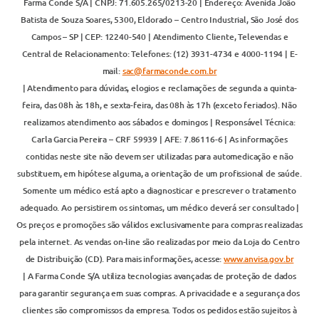
Farma Conde S/A | CNPJ: 71.605.265/0213-20 | Endereço: Avenida João
Batista de Souza Soares, 5300, Eldorado – Centro Industrial, São José dos
Campos – SP | CEP: 12240-540 | Atendimento Cliente, Televendas e
Central de Relacionamento: Telefones: (12) 3931-4734 e 4000-1194 | E-
mail:
sac@farmaconde.com.br
| Atendimento para dúvidas, elogios e reclamações de segunda a quinta-
feira, das 08h às 18h, e sexta-feira, das 08h às 17h (exceto feriados). Não
realizamos atendimento aos sábados e domingos | Responsável Técnica:
Carla Garcia Pereira – CRF 59939 | AFE: 7.86116-6 | As informações
contidas neste site não devem ser utilizadas para automedicação e não
substituem, em hipótese alguma, a orientação de um profissional de saúde.
Somente um médico está apto a diagnosticar e prescrever o tratamento
adequado. Ao persistirem os sintomas, um médico deverá ser consultado |
Os preços e promoções são válidos exclusivamente para compras realizadas
pela internet. As vendas on-line são realizadas por meio da Loja do Centro
de Distribuição (CD). Para mais informações, acesse:
www.anvisa.gov.br
| A Farma Conde S/A utiliza tecnologias avançadas de proteção de dados
para garantir segurança em suas compras. A privacidade e a segurança dos
clientes são compromissos da empresa. Todos os pedidos estão sujeitos à