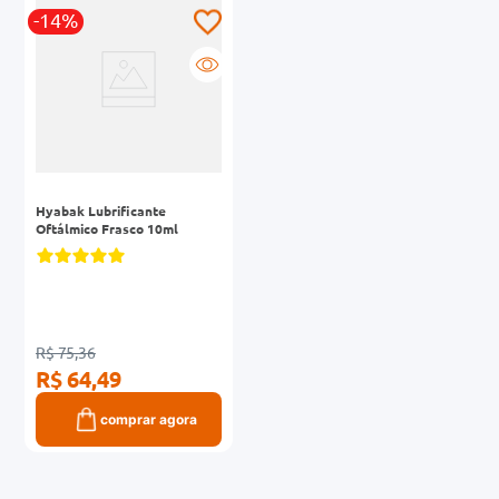
-14%
0mg
r
ez
Hyabak Lubrificante
Oftálmico Frasco 10ml
R$ 75,36
R$ 64,49
comprar agora