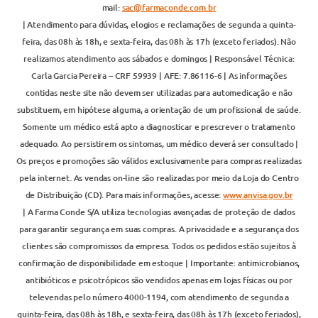
mail:
sac@farmaconde.com.br
| Atendimento para dúvidas, elogios e reclamações de segunda a quinta-
feira, das 08h às 18h, e sexta-feira, das 08h às 17h (exceto feriados). Não
realizamos atendimento aos sábados e domingos | Responsável Técnica:
Carla Garcia Pereira – CRF 59939 | AFE: 7.86116-6 | As informações
contidas neste site não devem ser utilizadas para automedicação e não
substituem, em hipótese alguma, a orientação de um profissional de saúde.
Somente um médico está apto a diagnosticar e prescrever o tratamento
adequado. Ao persistirem os sintomas, um médico deverá ser consultado |
Os preços e promoções são válidos exclusivamente para compras realizadas
pela internet. As vendas on-line são realizadas por meio da Loja do Centro
de Distribuição (CD). Para mais informações, acesse:
www.anvisa.gov.br
| A Farma Conde S/A utiliza tecnologias avançadas de proteção de dados
para garantir segurança em suas compras. A privacidade e a segurança dos
clientes são compromissos da empresa. Todos os pedidos estão sujeitos à
confirmação de disponibilidade em estoque | Importante: antimicrobianos,
antibióticos e psicotrópicos são vendidos apenas em lojas físicas ou por
televendas pelo número 4000-1194, com atendimento de segunda a
quinta-feira, das 08h às 18h, e sexta-feira, das 08h às 17h (exceto feriados),