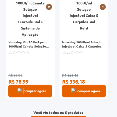
R
R
Humalog Mix 50 Kwikpen
Humalog 100UI/ml Solução
100UI/ml Caneta Solução
Injetável Caixa 5 Carpules
Injetável 1Carpule 3ml +
3ml Refil
Sistema de Aplicação
R$ 82,92
R$ 353,46
R$ 78,99
R$ 336,18
comprar agora
comprar agora
Você viu todos os 6