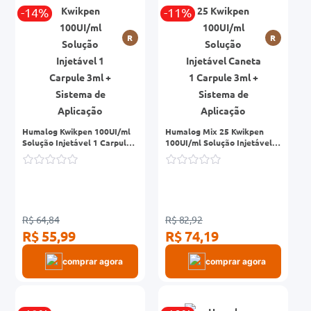
-14%
-11%
0mg
R
R
r
ez
Humalog Kwikpen 100UI/ml
Humalog Mix 25 Kwikpen
Solução Injetável 1 Carpule
100UI/ml Solução Injetável
3ml + Sistema de Aplicação
Caneta 1 Carpule 3ml +
Sistema de Aplicação
R$ 64,84
R$ 82,92
R$ 55,99
R$ 74,19
comprar agora
comprar agora