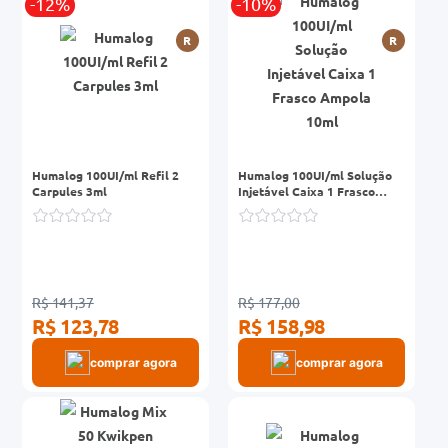
-12%
-10%
R
R
Humalog 100UI/ml Refil 2
Humalog 100UI/ml Solução
Carpules 3ml
Injetável Caixa 1 Frasco
Ampola 10ml
R$ 141,37
R$ 177,00
R$ 123,78
R$ 158,98
comprar agora
comprar agora