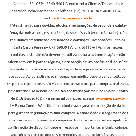
Campos – SP | CEP: 12240-540 | Atendimento Cliente, Televendas e
Central de Relacionamento: Telefones: (12) 3931-4734 e 4000-1194 | E-
mail:
sac@farmaconde.com.br
| Atendimento para dúvidas, elogios e reclamações de segunda a quinta-
feira, das 08h às 18h, e sexta-feira, das 08h às 17h (exceto feriados). Não
realizamos atendimento aos sábados e domingos | Responsável Técnica:
Carla Garcia Pereira – CRF 59939 | AFE: 7.86116-6 | As informações
contidas neste site não devem ser utilizadas para automedicação e não
substituem, em hipótese alguma, a orientação de um profissional de saúde.
Somente um médico está apto a diagnosticar e prescrever o tratamento
adequado. Ao persistirem os sintomas, um médico deverá ser consultado |
Os preços e promoções são válidos exclusivamente para compras realizadas
pela internet. As vendas on-line são realizadas por meio da Loja do Centro
de Distribuição (CD). Para mais informações, acesse:
www.anvisa.gov.br
| A Farma Conde S/A utiliza tecnologias avançadas de proteção de dados
para garantir segurança em suas compras. A privacidade e a segurança dos
clientes são compromissos da empresa. Todos os pedidos estão sujeitos à
confirmação de disponibilidade em estoque | Importante: antimicrobianos,
antibióticos e psicotrópicos são vendidos apenas em lojas físicas ou por