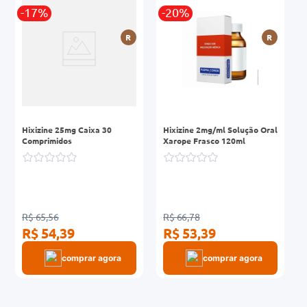
r
-17%
-20%
0mg
R
R
ez
Hixizine 25mg Caixa 30
Hixizine 2mg/ml Solução Oral
Comprimidos
Xarope Frasco 120ml
R$ 65,56
R$ 66,78
R$ 54,39
R$ 53,39
comprar agora
comprar agora