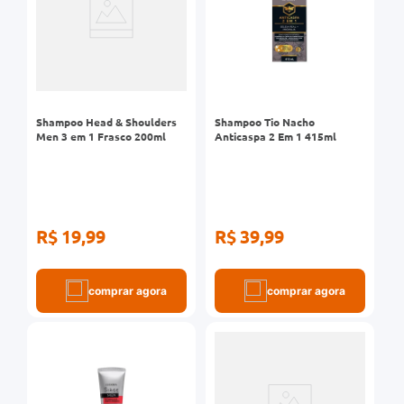
0mg
r
ez
Shampoo Head & Shoulders
Shampoo Tio Nacho
Men 3 em 1 Frasco 200ml
Anticaspa 2 Em 1 415ml
R$ 19,99
R$ 39,99
comprar agora
comprar agora