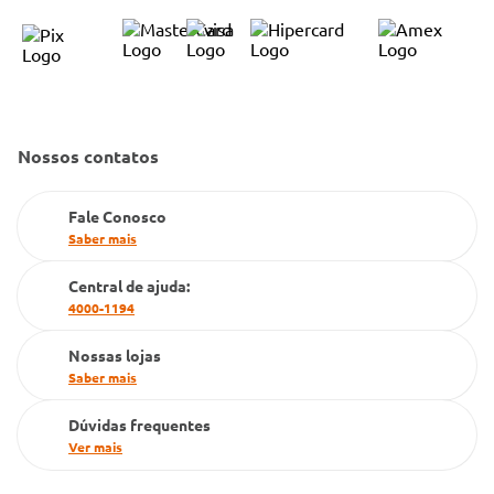
Trocas e Devoluções
Trabalhe Conosco
Condeclin
Política de Reembolso
Código de Conduta
Convênio Conlife
Fale Conosco
Gestão de marcas
Dúvidas Frequentes
Nossos contatos
Farmacia popular
PBM
Fale Conosco
Saber mais
Cartão Grupo Conde
Central de ajuda:
Televendas
4000-1194
Nossas lojas
Saber mais
Dúvidas frequentes
Ver mais