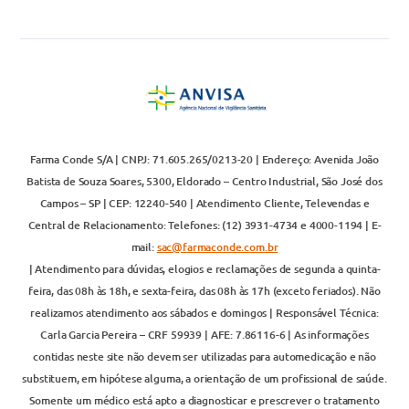
Farma Conde S/A | CNPJ: 71.605.265/0213-20 | Endereço: Avenida João
Batista de Souza Soares, 5300, Eldorado – Centro Industrial, São José dos
Campos – SP | CEP: 12240-540 | Atendimento Cliente, Televendas e
Central de Relacionamento: Telefones: (12) 3931-4734 e 4000-1194 | E-
mail:
sac@farmaconde.com.br
| Atendimento para dúvidas, elogios e reclamações de segunda a quinta-
feira, das 08h às 18h, e sexta-feira, das 08h às 17h (exceto feriados). Não
realizamos atendimento aos sábados e domingos | Responsável Técnica:
Carla Garcia Pereira – CRF 59939 | AFE: 7.86116-6 | As informações
contidas neste site não devem ser utilizadas para automedicação e não
substituem, em hipótese alguma, a orientação de um profissional de saúde.
Somente um médico está apto a diagnosticar e prescrever o tratamento