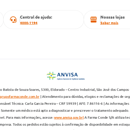
Central de ajuda:
Nossas lojas
4000-1194
Saber mais
 Batista de Souza Soares, 5300, Eldorado – Centro Industrial, São José dos Campos 
grupofarmaconde.com.br
| Atendimento para dúvidas, elogios e reclamações de segun
nsável Técnica: Carla Garcia Pereira – CRF 59939 | AFE: 7.86116-6 | As informações 
. Somente um médico está apto a diagnosticar e prescrever o tratamento adequado. 
net. Para mais informações, acesse:
www.anvisa.gov.br|
A Farma Conde S/A utiliza te
presa. Todos os pedidos estão sujeitos à confirmação de disponibilidade em estoque