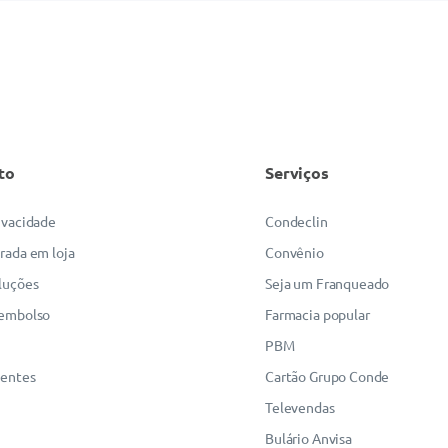
to
Serviços
rivacidade
Condeclin
irada em loja
Convênio
luções
Seja um Franqueado
eembolso
Farmacia popular
PBM
uentes
Cartão Grupo Conde
Televendas
Bulário Anvisa