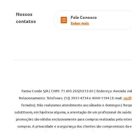
Nossos
Fale Conosco
contatos
Saber mais
Farma Conde S/A | CNPJ: 71.605.265/0213-20 | Endereço: Avenida João
Relacionamento: Telefones: (12) 3931-4734 e 4000-1194 | E-mail:
sac@
feriados). Não realizamos atendimento aos sábados e domingos | Respo
substituem, em hipótese alguma, a orientação de um profissional de saúde
promoções são válidos exclusivamente para compras realizadas pela inter
compras. A privacidade e a segurança dos clientes são compromissos da em