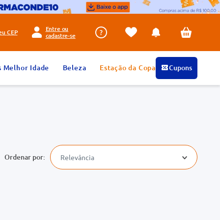
Entre ou
seu
CEP
cadastre-se
s Melhor Idade
Beleza
Estação da Copa
Cupons
Relevância