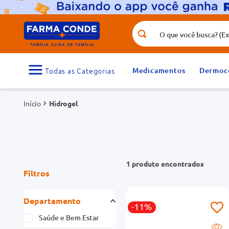
O que você busca? (Ex.: vitamina, fr
Termos mais buscados
1
º
medicamento
Medicamentos
Dermoc
3
º
tadalafila 5mg
Hidrogel
5
º
dipirona
7
º
vitamina d
9
º
protetor solar
1
produto
Filtros
Departamento
-11%
Saúde e Bem Estar