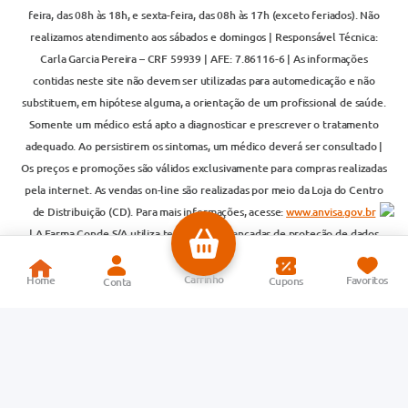
feira, das 08h às 18h, e sexta-feira, das 08h às 17h (exceto feriados). Não
realizamos atendimento aos sábados e domingos | Responsável Técnica:
Carla Garcia Pereira – CRF 59939 | AFE: 7.86116-6 | As informações
contidas neste site não devem ser utilizadas para automedicação e não
substituem, em hipótese alguma, a orientação de um profissional de saúde.
Somente um médico está apto a diagnosticar e prescrever o tratamento
adequado. Ao persistirem os sintomas, um médico deverá ser consultado |
Os preços e promoções são válidos exclusivamente para compras realizadas
pela internet. As vendas on-line são realizadas por meio da Loja do Centro
de Distribuição (CD). Para mais informações, acesse:
www.anvisa.gov.br
| A Farma Conde S/A utiliza tecnologias avançadas de proteção de dados
para garantir segurança em suas compras. A privacidade e a segurança dos
clientes são compromissos da empresa. Todos os pedidos estão sujeitos à
confirmação de disponibilidade em estoque | Importante: antimicrobianos,
antibióticos e psicotrópicos são vendidos apenas em lojas físicas ou por
televendas pelo número 4000-1194, com atendimento de segunda a
quinta-feira, das 08h às 18h, e sexta-feira, das 08h às 17h (exceto feriados),
conforme Portaria nº 344/1999 do Ministério da Saúde.