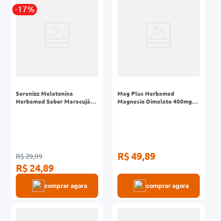
-17%
0mg
r
ez
Serenizz Melatonina
Mag Plus Herbamed
Herbamed Sabor Maracujá
Magnesio Dimalato 400mg
Gotas Frasco 20ml
Caixa 60 Cápsulas
R$ 49,89
R$ 29,99
R$ 24,89
comprar agora
comprar agora