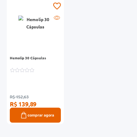
0mg
r
ez
Hemolip 30 Cápsulas
R$ 152,63
R$ 139,89
comprar agora