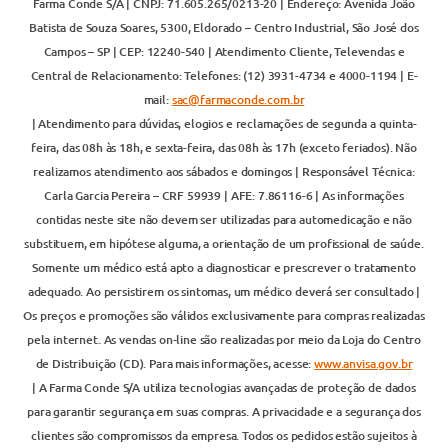
Farma Conde S/A | CNPJ: 71.605.265/0213-20 | Endereço: Avenida João
Batista de Souza Soares, 5300, Eldorado – Centro Industrial, São José dos
Campos – SP | CEP: 12240-540 | Atendimento Cliente, Televendas e
Central de Relacionamento: Telefones: (12) 3931-4734 e 4000-1194 | E-
mail:
sac@farmaconde.com.br
| Atendimento para dúvidas, elogios e reclamações de segunda a quinta-
feira, das 08h às 18h, e sexta-feira, das 08h às 17h (exceto feriados). Não
realizamos atendimento aos sábados e domingos | Responsável Técnica:
Carla Garcia Pereira – CRF 59939 | AFE: 7.86116-6 | As informações
contidas neste site não devem ser utilizadas para automedicação e não
substituem, em hipótese alguma, a orientação de um profissional de saúde.
Somente um médico está apto a diagnosticar e prescrever o tratamento
adequado. Ao persistirem os sintomas, um médico deverá ser consultado |
Os preços e promoções são válidos exclusivamente para compras realizadas
pela internet. As vendas on-line são realizadas por meio da Loja do Centro
de Distribuição (CD). Para mais informações, acesse:
www.anvisa.gov.br
| A Farma Conde S/A utiliza tecnologias avançadas de proteção de dados
para garantir segurança em suas compras. A privacidade e a segurança dos
clientes são compromissos da empresa. Todos os pedidos estão sujeitos à