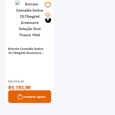
0mg
R
r
P
ez
Extrato Cannabis Sativa
23,75mg/ml Greencare
Solução Oral Frasco 10ml
R$ 213,39
R$ 193,99
comprar agora