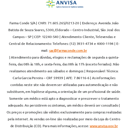
Farma Conde S/A | CNPJ: 71.605.265/0213-20 | Endereço: Avenida João
Batista de Souza Soares, 5300, Eldorado – Centro Industrial, São José dos
Campos – SP | CEP: 12240-540 | Atendimento Cliente, Televendas e
Central de Relacionamento: Telefones: (12) 3931-4734 e 4000-1194 | E-
mail:
sac@farmaconde.com.br
| Atendimento para dúvidas, elogios e reclamações de segunda a quinta-
feira, das 08h às 18h, e sexta-feira, das 08h às 17h (exceto feriados). Não
realizamos atendimento aos sábados e domingos | Responsável Técnica:
Carla Garcia Pereira – CRF 59939 | AFE: 7.86116-6 | As informações
contidas neste site não devem ser utilizadas para automedicação e não
substituem, em hipótese alguma, a orientação de um profissional de saúde.
Somente um médico está apto a diagnosticar e prescrever o tratamento
adequado. Ao persistirem os sintomas, um médico deverá ser consultado |
Os preços e promoções são válidos exclusivamente para compras realizadas
pela internet. As vendas on-line são realizadas por meio da Loja do Centro
de Distribuição (CD). Para mais informações, acesse:
www.anvisa.gov.br