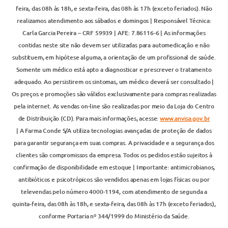
feira, das 08h às 18h, e sexta-feira, das 08h às 17h (exceto feriados). Não
realizamos atendimento aos sábados e domingos | Responsável Técnica:
Carla Garcia Pereira – CRF 59939 | AFE: 7.86116-6 | As informações
contidas neste site não devem ser utilizadas para automedicação e não
substituem, em hipótese alguma, a orientação de um profissional de saúde.
Somente um médico está apto a diagnosticar e prescrever o tratamento
adequado. Ao persistirem os sintomas, um médico deverá ser consultado |
Os preços e promoções são válidos exclusivamente para compras realizadas
pela internet. As vendas on-line são realizadas por meio da Loja do Centro
de Distribuição (CD). Para mais informações, acesse:
www.anvisa.gov.br
| A Farma Conde S/A utiliza tecnologias avançadas de proteção de dados
para garantir segurança em suas compras. A privacidade e a segurança dos
clientes são compromissos da empresa. Todos os pedidos estão sujeitos à
confirmação de disponibilidade em estoque | Importante: antimicrobianos,
antibióticos e psicotrópicos são vendidos apenas em lojas físicas ou por
televendas pelo número 4000-1194, com atendimento de segunda a
quinta-feira, das 08h às 18h, e sexta-feira, das 08h às 17h (exceto feriados),
conforme Portaria nº 344/1999 do Ministério da Saúde.