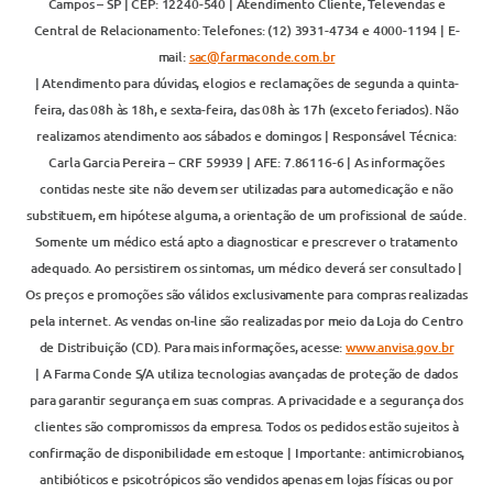
Campos – SP | CEP: 12240-540 | Atendimento Cliente, Televendas e
Central de Relacionamento: Telefones: (12) 3931-4734 e 4000-1194 | E-
mail:
sac@farmaconde.com.br
| Atendimento para dúvidas, elogios e reclamações de segunda a quinta-
feira, das 08h às 18h, e sexta-feira, das 08h às 17h (exceto feriados). Não
realizamos atendimento aos sábados e domingos | Responsável Técnica:
Carla Garcia Pereira – CRF 59939 | AFE: 7.86116-6 | As informações
contidas neste site não devem ser utilizadas para automedicação e não
substituem, em hipótese alguma, a orientação de um profissional de saúde.
Somente um médico está apto a diagnosticar e prescrever o tratamento
adequado. Ao persistirem os sintomas, um médico deverá ser consultado |
Os preços e promoções são válidos exclusivamente para compras realizadas
pela internet. As vendas on-line são realizadas por meio da Loja do Centro
de Distribuição (CD). Para mais informações, acesse:
www.anvisa.gov.br
| A Farma Conde S/A utiliza tecnologias avançadas de proteção de dados
para garantir segurança em suas compras. A privacidade e a segurança dos
clientes são compromissos da empresa. Todos os pedidos estão sujeitos à
confirmação de disponibilidade em estoque | Importante: antimicrobianos,
antibióticos e psicotrópicos são vendidos apenas em lojas físicas ou por