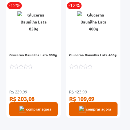
-12%
-12%
0mg
r
ez
Glucerna Baunilha Lata 850g
Glucerna Baunilha Lata 400g
R$ 229,99
R$ 123,99
R$ 203,08
R$ 109,69
comprar agora
comprar agora