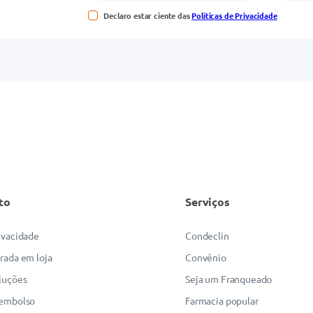
Declaro estar ciente das
Políticas de Privacidade
to
Serviços
rivacidade
Condeclin
irada em loja
Convênio
luções
Seja um Franqueado
eembolso
Farmacia popular