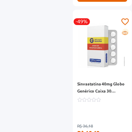
-49%
G
Sinvastatina 40mg Globo
Genérico Caixa 30
Comprimidos Revestidos
R$ 36,18