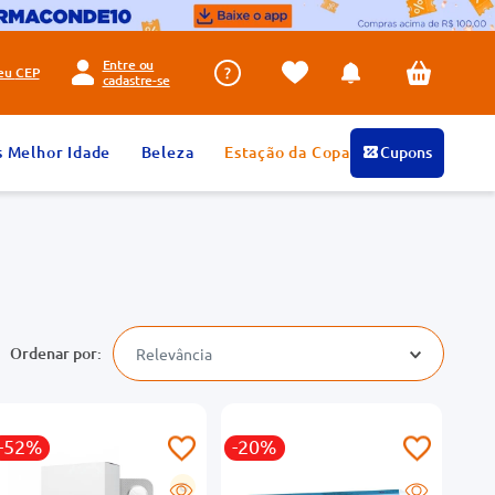
Entre ou
seu
CEP
cadastre-se
s Melhor Idade
Beleza
Estação da Copa
Cupons
Relevância
-52%
-20%
G