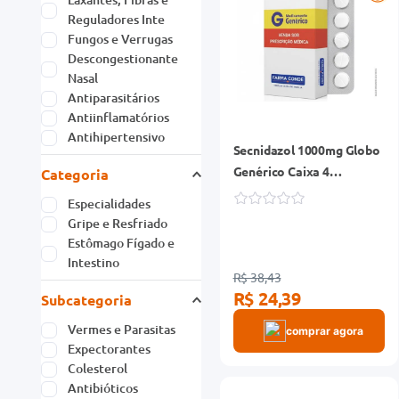
Reguladores Inte
Fungos e Verrugas
Descongestionante
Nasal
Antiparasitários
Antiinflamatórios
Antihipertensivo
Secnidazol 1000mg Globo
Genérico Caixa 4
Categoria
Comprimidos
Especialidades
Gripe e Resfriado
Estômago Fígado e
Intestino
R$ 38,43
R$ 24,39
Subcategoria
Vermes e Parasitas
comprar agora
Expectorantes
Colesterol
Antibióticos