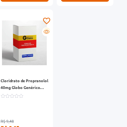
G
Cloridrato de Propranolol
40mg Globo Genérico
Caixa 40 Comprimidos
R$ 9,48