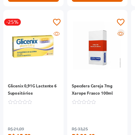
-25%
R
Glicenix 0,91G Lactente 6
Specdera Cereja 7mg
Supositórios
Xarope Frasco 100ml
R$ 21,09
R$ 33,25