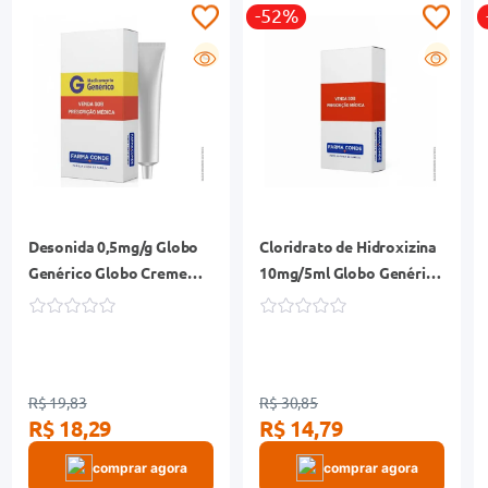
-52%
G
G
Desonida 0,5mg/g Globo
Cloridrato de Hidroxizina
Genérico Globo Creme
10mg/5ml Globo Genérico
Dermatológico Bisnaga
Solução Oral Frasco
30g
100ml
R$ 19,83
R$ 30,85
R$ 18,29
R$ 14,79
comprar agora
comprar agora