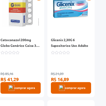
Cetoconazol 200mg
Glicenix 2,30G 6
Globo Genérico Caixa 30
Supositorios Uso Adulto
Comprimidos
R$ 85,16
R$ 21,09
R$ 41,29
R$ 16,89
comprar agora
comprar agora