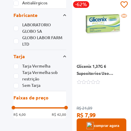
Antialérgicos
-62%
Fabricante
LABORATORIO
GLOBO SA
GLOBO LABOR FARM
LTD
Tarja
Tarja Vermelha
Glicenix 1,37G 6
Tarja Vermelha sob
Supositorios Uso
restrição
Pediátrico
Sem Tarja
Faixas de preço
R$ 21,09
R$ 7,99
R$ 4,00
R$ 42,00
comprar agora