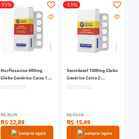
-35%
-33%
G
G
Norfloxacino 400mg
Secnidazol 1000mg Globo
Globo Genérico Caixa 14
Genérico Caixa 2
Comprimidos Revestidos
Comprimidos
R$ 35,19
R$ 23,14
R$ 22,89
R$ 15,49
comprar agora
comprar agora