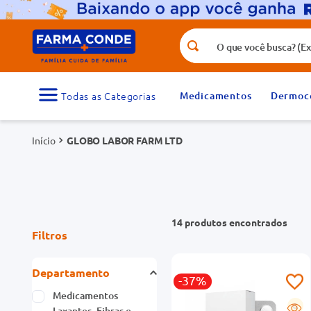
O que você busca? (Ex.: vitamina, fr
Termos mais buscados
1
º
medicamento
Medicamentos
Dermoc
3
º
tadalafila 5mg
GLOBO LABOR FARM LTD
5
º
dipirona
7
º
vitamina d
9
º
protetor solar
14
produtos
Filtros
Departamento
-37%
Medicamentos
G
Laxantes, Fibras e