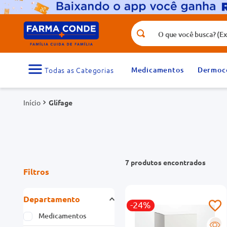
O que você busca? (Ex.: vitamina, fr
Termos mais buscados
1
º
medicamento
Medicamentos
Dermoc
3
º
tadalafila 5mg
Glifage
5
º
dipirona
7
º
vitamina d
9
º
protetor solar
7
produtos
Filtros
Departamento
-24%
Medicamentos
R