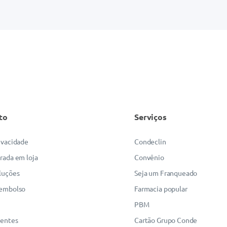
to
Serviços
rivacidade
Condeclin
irada em loja
Convênio
luções
Seja um Franqueado
eembolso
Farmacia popular
PBM
uentes
Cartão Grupo Conde