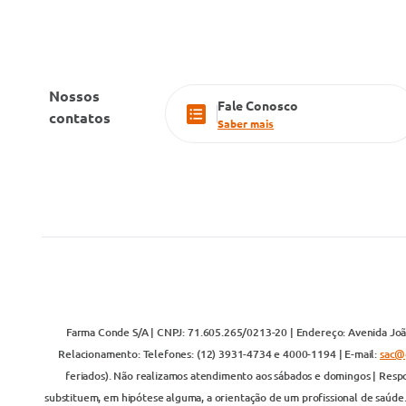
Nossos
Fale Conosco
contatos
Saber mais
Farma Conde S/A | CNPJ: 71.605.265/0213-20 | Endereço: Avenida João
Relacionamento: Telefones: (12) 3931-4734 e 4000-1194 | E-mail:
sac@
feriados). Não realizamos atendimento aos sábados e domingos | Respo
substituem, em hipótese alguma, a orientação de um profissional de saúde