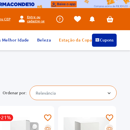
Entre ou
seu
CEP
cadastre-se
s Melhor Idade
Beleza
Estação da Copa
Cupons
Relevância
-21%
R
R