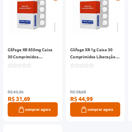
Glifage XR 850mg Caixa
Glifage XR 1g Caixa 30
30 Comprimidos
Comprimidos Liberação
Liberação Prolongada
Prolongada
R$ 43,36
R$ 58,68
R$ 31,69
R$ 44,99
comprar agora
comprar agora