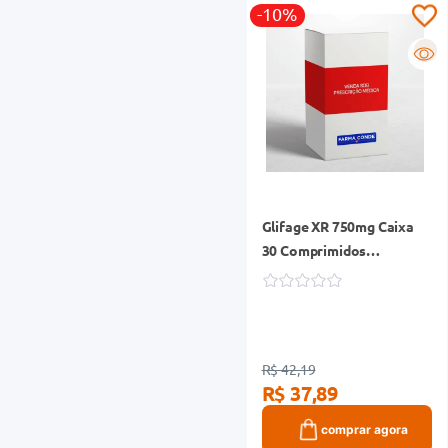
-10%
R
Glifage XR 750mg Caixa
30 Comprimidos
Liberação Prolongada
R$ 42,19
R$ 37,89
comprar agora