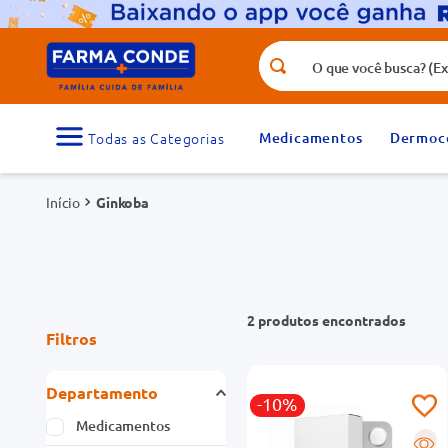
O que você busca? (Ex.: vitamina, fr
Termos mais buscados
1
º
medicamento
Medicamentos
Dermoc
3
º
tadalafila 5mg
Ginkoba
5
º
dipirona
7
º
vitamina d
9
º
protetor solar
2
produtos
Filtros
Departamento
-10%
Medicamentos
R