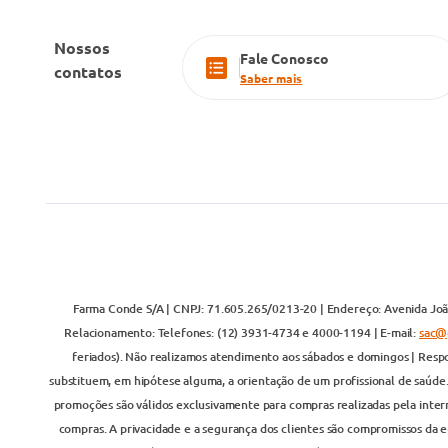
Nossos
Fale Conosco
contatos
Saber mais
Farma Conde S/A | CNPJ: 71.605.265/0213-20 | Endereço: Avenida João
Relacionamento: Telefones: (12) 3931-4734 e 4000-1194 | E-mail:
sac@
feriados). Não realizamos atendimento aos sábados e domingos | Respo
substituem, em hipótese alguma, a orientação de um profissional de saúde
promoções são válidos exclusivamente para compras realizadas pela inter
compras. A privacidade e a segurança dos clientes são compromissos da em