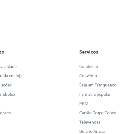
to
Serviços
rivacidade
Condeclin
irada em loja
Convênio
luções
Seja um Franqueado
eembolso
Farmacia popular
PBM
uentes
Cartão Grupo Conde
Televendas
Bulário Anvisa