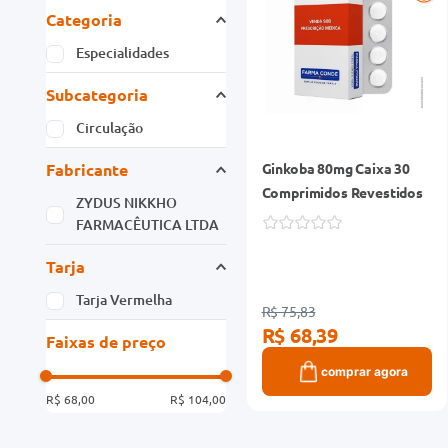
Categoria
Especialidades
Subcategoria
Circulação
Fabricante
Ginkoba 80mg Caixa 30
Comprimidos Revestidos
ZYDUS NIKKHO
FARMACÊUTICA LTDA
Tarja
Tarja Vermelha
R$ 75,83
R$ 68,39
Faixas de preço
comprar agora
R$ 68,00
R$ 104,00