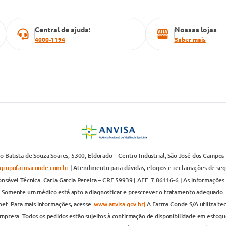
Central de ajuda:
Nossas lojas
4000-1194
Saber mais
 Batista de Souza Soares, 5300, Eldorado – Centro Industrial, São José dos Campos 
grupofarmaconde.com.br
| Atendimento para dúvidas, elogios e reclamações de segun
nsável Técnica: Carla Garcia Pereira – CRF 59939 | AFE: 7.86116-6 | As informações 
. Somente um médico está apto a diagnosticar e prescrever o tratamento adequado. 
net. Para mais informações, acesse:
www.anvisa.gov.br|
A Farma Conde S/A utiliza te
presa. Todos os pedidos estão sujeitos à confirmação de disponibilidade em estoque