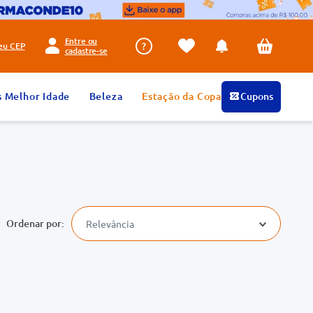
Entre ou
seu
CEP
cadastre-se
s Melhor Idade
Beleza
Estação da Copa
Cupons
Relevância