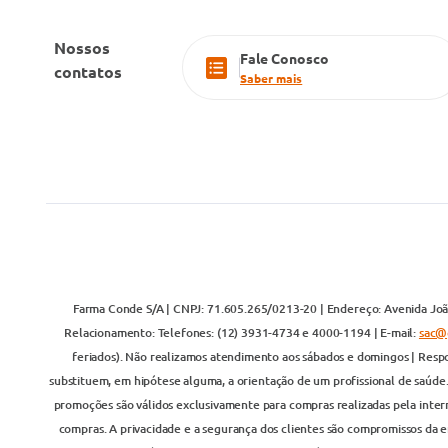
Nossos
Fale Conosco
contatos
Saber mais
Farma Conde S/A | CNPJ: 71.605.265/0213-20 | Endereço: Avenida João
Relacionamento: Telefones: (12) 3931-4734 e 4000-1194 | E-mail:
sac@
feriados). Não realizamos atendimento aos sábados e domingos | Respo
substituem, em hipótese alguma, a orientação de um profissional de saúde
promoções são válidos exclusivamente para compras realizadas pela inter
compras. A privacidade e a segurança dos clientes são compromissos da em