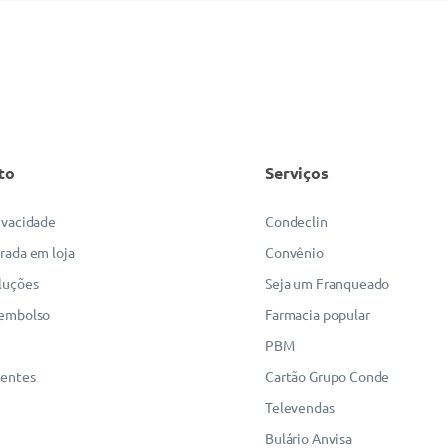
to
Serviços
rivacidade
Condeclin
irada em loja
Convênio
luções
Seja um Franqueado
eembolso
Farmacia popular
PBM
uentes
Cartão Grupo Conde
Televendas
Bulário Anvisa