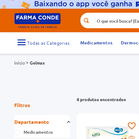
O que você busca? (Ex.: vitamina, fr
Termos mais buscados
1
º
medicamento
Medicamentos
Dermoc
3
º
tadalafila 5mg
Gelmax
5
º
rosuvastatina 20mg
7
º
vitamina d
9
º
protetor solar
4
produtos
Filtros
Departamento
Medicamentos