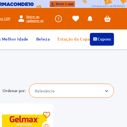
Entre ou
seu
CEP
cadastre-se
s Melhor Idade
Beleza
Estação da Copa
Cupons
Relevância