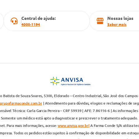
Central de ajuda:
Nossas lojas
4000-1194
Saber mais
 Batista de Souza Soares, 5300, Eldorado – Centro Industrial, São José dos Campos 
grupofarmaconde.com.br
| Atendimento para dúvidas, elogios e reclamações de segun
nsável Técnica: Carla Garcia Pereira – CRF 59939 | AFE: 7.86116-6 | As informações 
. Somente um médico está apto a diagnosticar e prescrever o tratamento adequado. 
net. Para mais informações, acesse:
www.anvisa.gov.br|
A Farma Conde S/A utiliza te
presa. Todos os pedidos estão sujeitos à confirmação de disponibilidade em estoque